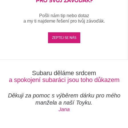
PRO SVŮJ ZÁVOĎÁK?
Pošli nám tip nebo dotaz
a my ti najdeme řešení pro tvůj závoďák.
ZEPTEJ SE NÁS
Subaru děláme srdcem
a spokojení subaráci jsou toho důkazem
Děkuji za pomoc s výběrem dárku pro mého
manžela a naší Toyku.
Jana