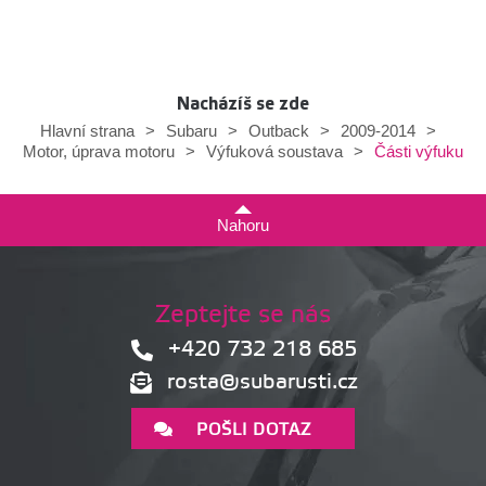
Nacházíš se zde
Hlavní strana
>
Subaru
>
Outback
>
2009-2014
>
Části výfuku
Motor, úprava motoru
>
Výfuková soustava
>
Nahoru
Zeptejte se nás
+420 732 218 685
rosta@subarusti.cz
POŠLI DOTAZ