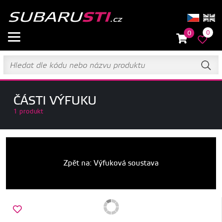
0
0
ČÁSTI VÝFUKU
1 produkt
Zpět na: Výfuková soustava