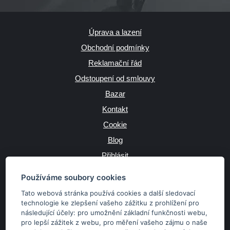
Úprava a lazení
Obchodní podmínky
Reklamační řád
Odstoupení od smlouvy
Bazar
Kontakt
Cookie
Blog
Přihlásit
Výrobce
Používáme soubory cookies
Tato webová stránka používá cookies a další sledovací
technologie ke zlepšení vašeho zážitku z prohlížení pro
následující účely:
pro umožnění základní funkčnosti webu
,
JAZYK
pro lepší zážitek z webu
,
pro měření vašeho zájmu o naše