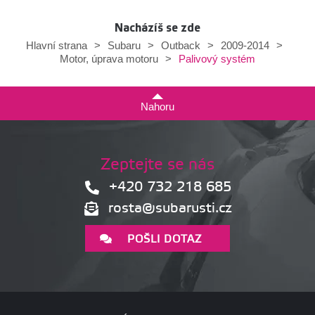
Nacházíš se zde
Hlavní strana
>
Subaru
>
Outback
>
2009-2014
>
Palivový systém
Motor, úprava motoru
>
Nahoru
Zeptejte se nás
+420 732 218 685
rosta@subarusti.cz
POŠLI DOTAZ