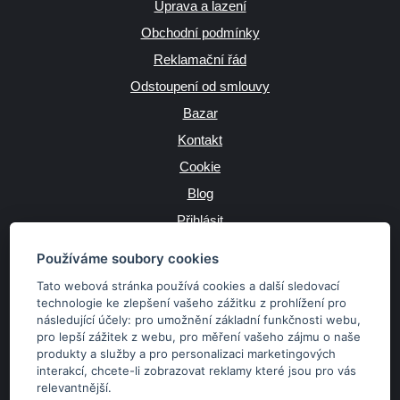
Úprava a lazení
Obchodní podmínky
Reklamační řád
Odstoupení od smlouvy
Bazar
Kontakt
Cookie
Blog
Přihlásit
Výrobce
Používáme soubory cookies
Tato webová stránka používá cookies a další sledovací
technologie ke zlepšení vašeho zážitku z prohlížení pro
následující účely:
pro umožnění základní funkčnosti webu
,
JAZYK
pro lepší zážitek z webu
,
pro měření vašeho zájmu o naše
produkty a služby a pro personalizaci marketingových
interakcí
,
chcete-li zobrazovat reklamy které jsou pro vás
MĚNA
relevantnější
.