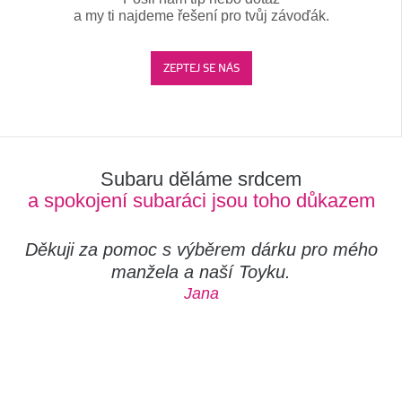
a my ti najdeme řešení pro tvůj závoďák.
ZEPTEJ SE NÁS
Subaru děláme srdcem
a spokojení subaráci jsou toho důkazem
Děkuji za pomoc s výběrem dárku pro mého
manžela a naší Toyku.
Jana