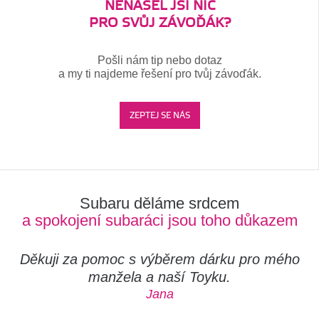
NENAŠEL JSI NIC
PRO SVŮJ ZÁVOĎÁK?
Pošli nám tip nebo dotaz
a my ti najdeme řešení pro tvůj závoďák.
ZEPTEJ SE NÁS
Subaru děláme srdcem
a spokojení subaráci jsou toho důkazem
Děkuji za pomoc s výběrem dárku pro mého
manžela a naší Toyku.
Jana