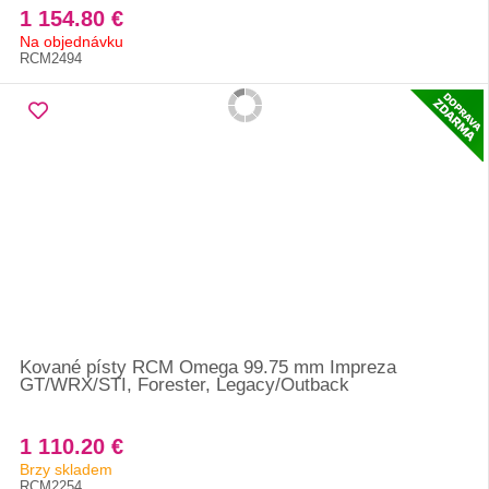
1 154.80 €
Na objednávku
RCM2494
Kované písty RCM Omega 99.75 mm Impreza
GT/WRX/STI, Forester, Legacy/Outback
1 110.20 €
Brzy skladem
RCM2254