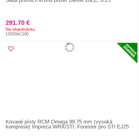
Sada pístních kruhů Boxer Diesel 20EE, 0.25
291.70 €
Na objednávku
12033AC100
Kované písty RCM Omega 99.75 mm (vysoká
komprese) Impreza WRX/STI, Forester pro STI EJ25