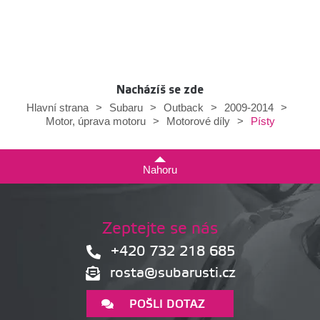
Nacházíš se zde
Hlavní strana
>
Subaru
>
Outback
>
2009-2014
>
Písty
Motor, úprava motoru
>
Motorové díly
>
Nahoru
Zeptejte se nás
+420 732 218 685
rosta@subarusti.cz
POŠLI DOTAZ