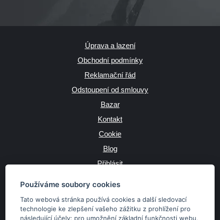
Úprava a lazení
Obchodní podmínky
Reklamační řád
Odstoupení od smlouvy
Bazar
Kontakt
Cookie
Blog
Přihlásit
Výrobce
Používáme soubory cookies
Tato webová stránka používá cookies a další sledovací
technologie ke zlepšení vašeho zážitku z prohlížení pro
následující účely:
pro umožnění základní funkčnosti webu
,