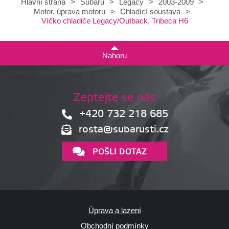
Hlavní strana
>
Subaru
>
Legacy
>
2003-2009
>
Motor, úprava motoru
>
Chladící soustava
>
Víčko chladiče Legacy/Outback, Tribeca H6
Nahoru
Zeptejte se nás
+420 732 218 685
rosta@subarusti.cz
POŠLI DOTAZ
Úprava a lazení
Obchodní podmínky