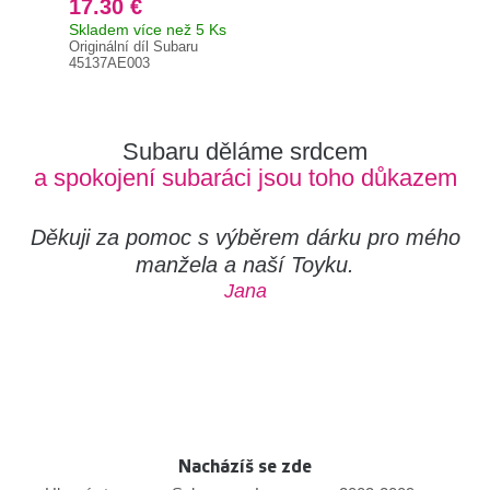
17.30 €
29
Skladem více než 5 Ks
Na 
Originální díl Subaru
Orig
45137AE003
132
Subaru děláme srdcem
a spokojení subaráci jsou toho důkazem
Děkuji za pomoc s výběrem dárku pro mého
manžela a naší Toyku.
Jana
Nacházíš se zde