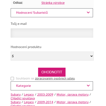
Odkaz:
Stránka výrobce
Hodnocení Subaristů
Tvůj e-mail
Hodnocení produktu
Souhlasim se
zpracovanim osobnich udaju
.
Kategorie
Subaru
/
Legacy
/
2003-2009
/
Motor, úprava motoru
/
Chladící soustava
Subaru
/
Legacy
/
2009-2014
/
Motor, úprava motoru
/
Chladící soustava