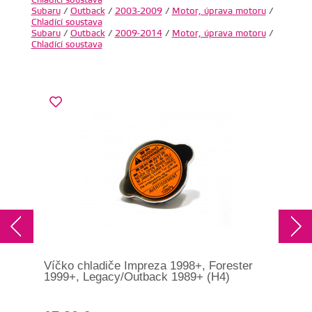
Subaru
/
Outback
/
2003-2009
/
Motor, úprava motoru
/
Chladící soustava
Subaru
/
Outback
/
2009-2014
/
Motor, úprava motoru
/
Chladící soustava
Víčko chladiče Impreza 1998+, Forester
Ven
1999+, Legacy/Outback 1989+ (H4)
pod