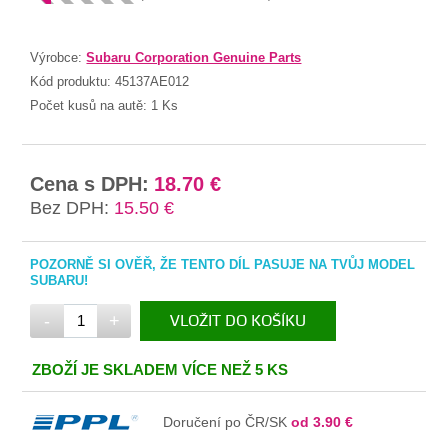
Výrobce:
Subaru Corporation Genuine Parts
Kód produktu:
45137AE012
Počet kusů na autě:
1 Ks
Cena s DPH:
18.70 €
Bez DPH:
15.50 €
POZORNĚ SI OVĚŘ, ŽE TENTO DÍL PASUJE NA TVŮJ MODEL
SUBARU!
-
+
VLOŽIT DO KOŠÍKU
V KOŠÍKU
ZBOŽÍ JE SKLADEM VÍCE NEŽ 5 KS
Doručení po ČR/SK
od 3.90 €