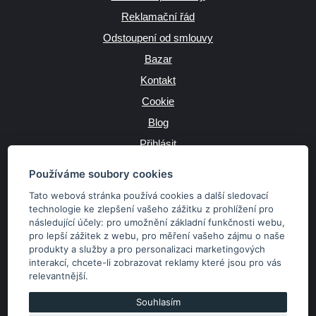
Reklamační řád
Odstoupení od smlouvy
Bazar
Kontakt
Cookie
Blog
Přihlásit
Výrobce
Používáme soubory cookies
Tato webová stránka používá cookies a další sledovací
technologie ke zlepšení vašeho zážitku z prohlížení pro
následující účely:
pro umožnění základní funkčnosti webu
,
JAZYK
pro lepší zážitek z webu
,
pro měření vašeho zájmu o naše
produkty a služby a pro personalizaci marketingových
interakcí
,
chcete-li zobrazovat reklamy které jsou pro vás
MĚNA
relevantnější
.
Kč
€
Souhlasím