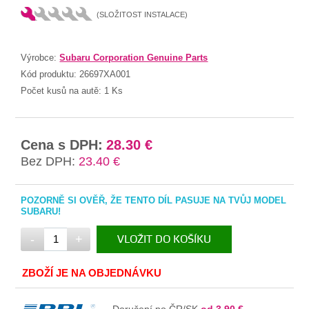
(SLOŽITOST INSTALACE)
Výrobce:
Subaru Corporation Genuine Parts
Kód produktu:
26697XA001
Počet kusů na autě:
1 Ks
Cena s DPH:
28.30 €
Bez DPH:
23.40 €
POZORNĚ SI OVĚŘ, ŽE TENTO DÍL PASUJE NA TVŮJ MODEL
SUBARU!
-
+
VLOŽIT DO KOŠÍKU
V KOŠÍKU
ZBOŽÍ JE NA OBJEDNÁVKU
Doručení po ČR/SK
od 3.90 €