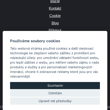
Bazar
Kontakt
Cookie
Blog
Přihlásit
Výrobce
Používáme soubory cookies
Tato webová stránka používá cookies a další sledovací
technologie ke zlepšení vašeho zážitku z prohlížení pro
následující účely:
pro umožnění základní funkčnosti webu
,
JAZYK
pro lepší zážitek z webu
,
pro měření vašeho zájmu o naše
produkty a služby a pro personalizaci marketingových
interakcí
,
chcete-li zobrazovat reklamy které jsou pro vás
MĚNA
relevantnější
.
Kč
€
Souhlasím
Odmítám
Copyright © 2026 SubaruSTI.cz. Všechna práva vyhrazena.
Správný web dělá divy, udivte svět i Vy!
Upravit mé předvolby
Obsah stránek je majetkem provozovatele. Kopírování, zveřejňování