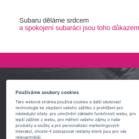
Subaru děláme srdcem
a spokojení subaráci jsou toho důkaze
Zeptejte se nás
Používáme soubory cookies
+420 732 218 685
Tato webová stránka používá cookies a další sledovací
rosta@subarusti.cz
technologie ke zlepšení vašeho zážitku z prohlížení pro
následující účely:
pro umožnění základní funkčnosti webu
,
pro
POŠLI DOTAZ
lepší zážitek z webu
,
pro měření vašeho zájmu o naše
produkty a služby a pro personalizaci marketingových
interakcí
,
chcete-li zobrazovat reklamy které jsou pro vás
relevantnější
.