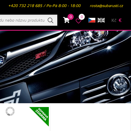
+420 732 218 685 / Po-Pá 8:00 - 18:00
rosta@subarusti.cz
0
0
Kč
€