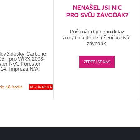
NENAŠEL JSI NIC
PRO SVŮJ ZÁVOĎÁK?
Pošli nám tip nebo dotaz
a my ti najdeme řešení pro tvůj
závoďák.
dové desky Carbone
C5+ pro WRX 2008-
ZEPTEJ SE NÁS
ter N/A, Forester
14, Impreza N/A,
do 48 hodin
POZOR PÍSKÁ