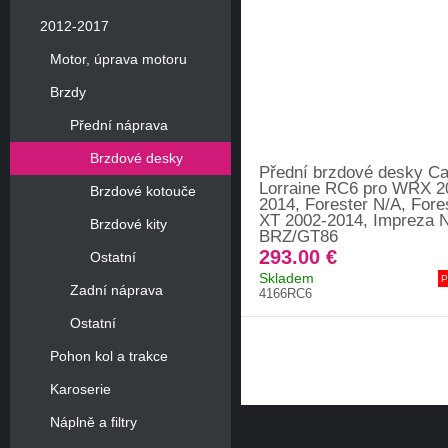
2012-2017
Motor, úprava motoru
Brzdy
Přední náprava
Brzdové desky
Přední brzdové desky C
Lorraine RC6 pro WRX 2
Brzdové kotouče
2014, Forester N/A, Fore
XT 2002-2014, Impreza N
Brzdové kity
BRZ/GT86
293.00 €
Ostatní
Skladem
P
Zadní náprava
4166RC6
Ostatní
Pohon kol a trakce
Karoserie
Náplně a filtry