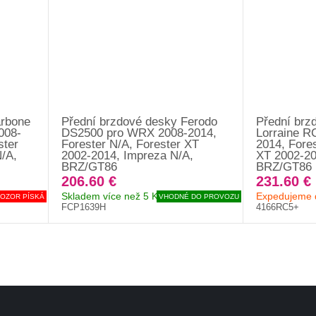
arbone
Přední brzdové desky Ferodo
Přední brz
008-
DS2500 pro WRX 2008-2014,
Lorraine R
ster
Forester N/A, Forester XT
2014, Fores
/A,
2002-2014, Impreza N/A,
XT 2002-20
BRZ/GT86
BRZ/GT86
206.60 €
231.60 €
Skladem více než 5 Ks
Expedujeme 
OZOR PÍSKÁ
VHODNÉ DO PROVOZU
FCP1639H
4166RC5+