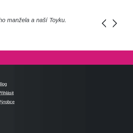
ho manžela a naší Toyku.
Chlapi, moc d
Honza Pánka, 
Blog
řihlásit
Výrobce