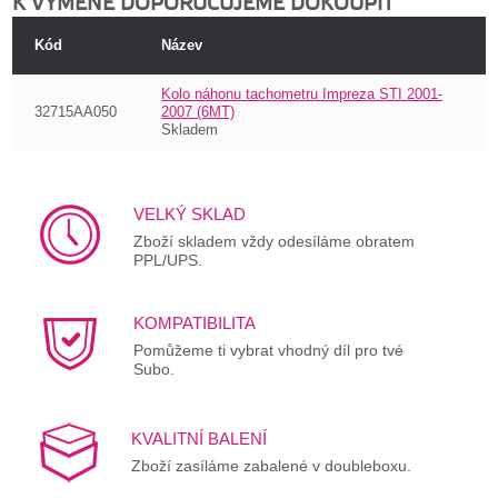
K VÝMĚNĚ DOPORUČUJEME DOKOUPIT
Kód
Název
Kolo náhonu tachometru Impreza STI 2001-
32715AA050
2007 (6MT)
Skladem
VELKÝ SKLAD
Zboží skladem vždy odesíláme obratem
PPL/UPS.
KOMPATIBILITA
Pomůžeme ti vybrat vhodný díl pro tvé
Subo.
KVALITNÍ BALENÍ
Zboží zasíláme zabalené v doubleboxu.