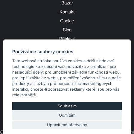
Bazar
Kontakt
Cookie
Blog
Přihlásit
Výrobce
Používáme soubory cookies
Tato webová stránka používá cookies a další sledovací
technologie ke zlepšení vašeho zážitku z prohlížení pro
následující účely:
pro umožnění základní funkčnosti webu
,
JAZYK
pro lepší zážitek z webu
,
pro měření vašeho zájmu o naše
produkty a služby a pro personalizaci marketingových
interakcí
,
chcete-li zobrazovat reklamy které jsou pro vás
MĚNA
relevantnější
.
Kč
€
Souhlasím
Odmítám
Copyright © 2026 SubaruSTI.cz. Všechna práva vyhrazena.
Správný web dělá divy, udivte svět i Vy!
Upravit mé předvolby
Obsah stránek je majetkem provozovatele. Kopírování, zveřejňování