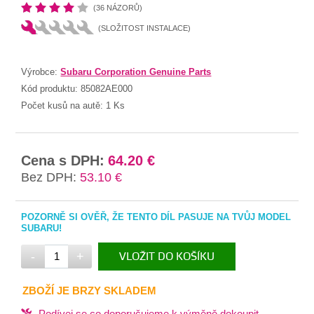
(36 NÁZORŮ)
(SLOŽITOST INSTALACE)
Výrobce:
Subaru Corporation Genuine Parts
Kód produktu:
85082AE000
Počet kusů na autě:
1 Ks
Cena s DPH:
64.20 €
Bez DPH:
53.10 €
POZORNĚ SI OVĚŘ, ŽE TENTO DÍL PASUJE NA TVŮJ MODEL
SUBARU!
-
+
VLOŽIT DO KOŠÍKU
V KOŠÍKU
ZBOŽÍ JE BRZY SKLADEM
Podívej se co doporučujeme k výměně dokoupit