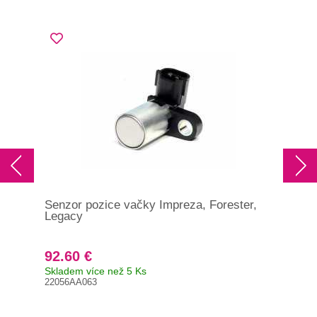
Senzor pozice vačky Impreza, Forester,
Čid
Legacy
Leg
92.60 €
11
Skladem více než 5 Ks
Brz
22056AA063
Orig
850