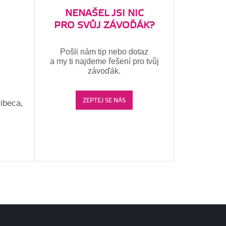
NENAŠEL JSI NIC
PRO SVŮJ ZÁVOĎÁK?
Pošli nám tip nebo dotaz
a my ti najdeme řešení pro tvůj
závoďák.
ZEPTEJ SE NÁS
ibeca,