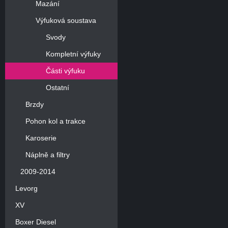
Mazání
Výfuková soustava
Svody
Kompletní výfuky
Části výfuku
Ostatní
Brzdy
Pohon kol a trakce
Karoserie
Náplně a filtry
2009-2014
Levorg
XV
Boxer Diesel