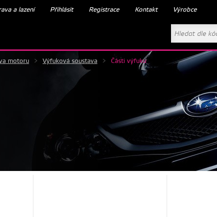
ava a lazení
Přihlásit
Registrace
Kontakt
Výrobce
va motoru
>
Výfuková soustava
>
Části výfuku