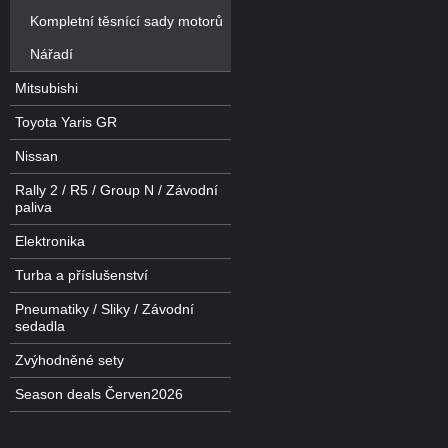
Kompletní těsnící sady motorů
Nářadí
Mitsubishi
Toyota Yaris GR
Nissan
Rally 2 / R5 / Group N / Závodní
paliva
Elektronika
Turba a příslušenství
Pneumatiky / Sliky / Závodní
sedadla
Zvýhodněné sety
Season deals Červen2026