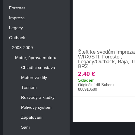
Forester
Impreza
Legacy
Outback
2003-2009
Šteft ke svodům Impreza
WRX/STI, Forester,
Motor, úprava motoru
Legacy/Outback, Baja, Tr
BRZ
Chladící soustava
2.40 €
Motorové díly
Skladem
Originální díl Subaru
Těsnění
800910680
Rozvody a kladky
Palivový systém
Zapalování
Sání