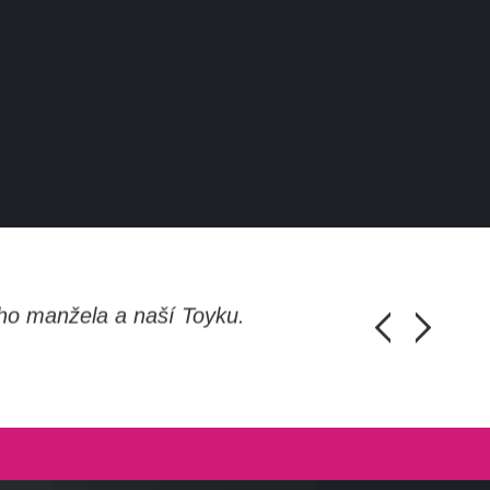
ho manžela a naší Toyku.
Chlapi, moc d
Honza Pánka, 