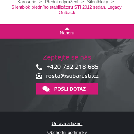
Karoserie
>
Přední odpružení
>
Silentbloky
>
Silentblok předního stabilizátoru STI 2012 sedan, Legacy,
Outback
Nahoru
Zeptejte se nás
+420 732 218 685
rosta@subarusti.cz
POŠLI DOTAZ
Úprava a lazení
Obchodní podmínky