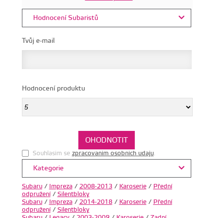
Hodnocení Subaristů
Tvůj e-mail
Hodnocení produktu
Souhlasim se
zpracovanim osobnich udaju
.
Kategorie
Subaru
/
Impreza
/
2008-2013
/
Karoserie
/
Přední
odpružení
/
Silentbloky
Subaru
/
Impreza
/
2014-2018
/
Karoserie
/
Přední
odpružení
/
Silentbloky
Subaru
/
Legacy
/
2003-2009
/
Karoserie
/
Zadní