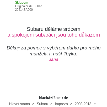
Skladem
Skl
Originální díl Subaru
Orig
20414SA000
202
Subaru děláme srdcem
a spokojení subaráci jsou toho důkazem
Děkuji za pomoc s výběrem dárku pro mého
manžela a naší Toyku.
Jana
Nacházíš se zde
Hlavní strana
>
Subaru
>
Impreza
>
2008-2013
>