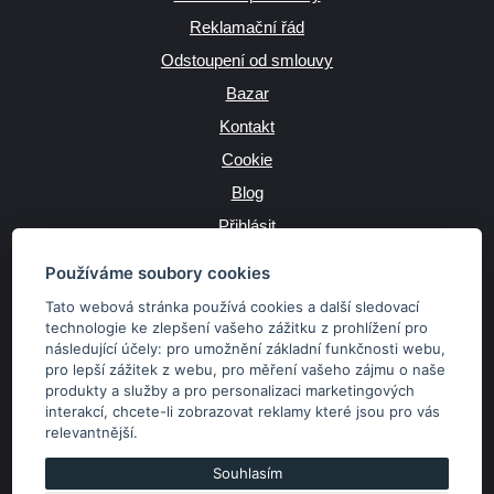
Reklamační řád
Odstoupení od smlouvy
Bazar
Kontakt
Cookie
Blog
Přihlásit
Výrobce
Používáme soubory cookies
Tato webová stránka používá cookies a další sledovací
technologie ke zlepšení vašeho zážitku z prohlížení pro
následující účely:
pro umožnění základní funkčnosti webu
,
JAZYK
pro lepší zážitek z webu
,
pro měření vašeho zájmu o naše
produkty a služby a pro personalizaci marketingových
interakcí
,
chcete-li zobrazovat reklamy které jsou pro vás
MĚNA
relevantnější
.
Kč
€
Souhlasím