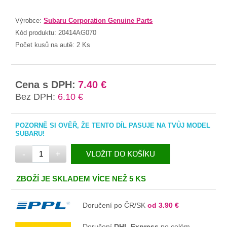
Výrobce:
Subaru Corporation Genuine Parts
Kód produktu:
20414AG070
Počet kusů na autě:
2 Ks
Cena s DPH:
7.40 €
Bez DPH:
6.10 €
POZORNĚ SI OVĚŘ, ŽE TENTO DÍL PASUJE NA TVŮJ MODEL
SUBARU!
-
+
VLOŽIT DO KOŠÍKU
V KOŠÍKU
ZBOŽÍ JE SKLADEM VÍCE NEŽ 5 KS
Doručení po ČR/SK
od 3.90 €
Doručení
DHL Express
po celém