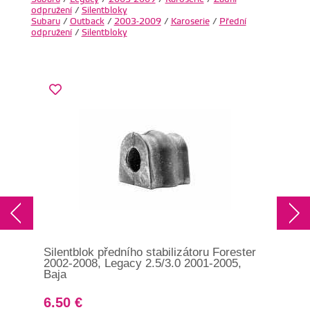
odpružení
/
Silentbloky
Subaru
/
Outback
/
2003-2009
/
Karoserie
/
Přední
odpružení
/
Silentbloky
Silentblok předního stabilizátoru Forester
Sil
2002-2008, Legacy 2.5/3.0 2001-2005,
náp
Baja
6.50 €
10