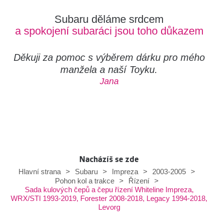
Subaru děláme srdcem
a spokojení subaráci jsou toho důkazem
Děkuji za pomoc s výběrem dárku pro mého
manžela a naší Toyku.
Jana
Nacházíš se zde
Hlavní strana
>
Subaru
>
Impreza
>
2003-2005
>
Pohon kol a trakce
>
Řízení
>
Sada kulových čepů a čepu řízení Whiteline Impreza,
WRX/STI 1993-2019, Forester 2008-2018, Legacy 1994-2018,
Levorg