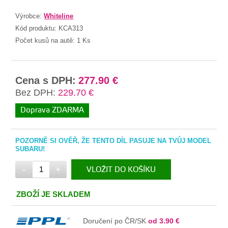
Výrobce:
Whiteline
Kód produktu:
KCA313
Počet kusů na autě:
1 Ks
Cena s DPH:
277.90 €
Bez DPH:
229.70 €
Doprava ZDARMA
POZORNĚ SI OVĚŘ, ŽE TENTO DÍL PASUJE NA TVŮJ MODEL
SUBARU!
-
+
VLOŽIT DO KOŠÍKU
V KOŠÍKU
ZBOŽÍ JE SKLADEM
Doručení po ČR/SK
od 3.90 €