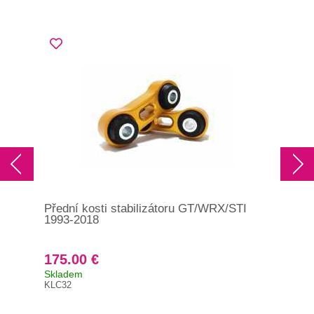
Přední kosti stabilizátoru GT/WRX/STI
Sad
1993-2018
Whi
175.00 €
27
Skladem
Skl
KLC32
KCA