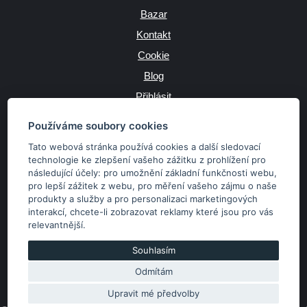
Bazar
Kontakt
Cookie
Blog
Přihlásit
Výrobce
Používáme soubory cookies
Tato webová stránka používá cookies a další sledovací
technologie ke zlepšení vašeho zážitku z prohlížení pro
následující účely:
pro umožnění základní funkčnosti webu
,
JAZYK
pro lepší zážitek z webu
,
pro měření vašeho zájmu o naše
produkty a služby a pro personalizaci marketingových
interakcí
,
chcete-li zobrazovat reklamy které jsou pro vás
MĚNA
relevantnější
.
Kč
€
Souhlasím
Odmítám
Copyright © 2026 SubaruSTI.cz. Všechna práva vyhrazena.
Správný web dělá divy, udivte svět i Vy!
Upravit mé předvolby