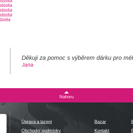
odovka
odovka
odovka
odovka
dovka
Děkuji za pomoc s výběrem dárku pro mé
m
Jana
Nahoru
Úprava a lazení
Bazar
Obchodní podmínky
Kontakt
P