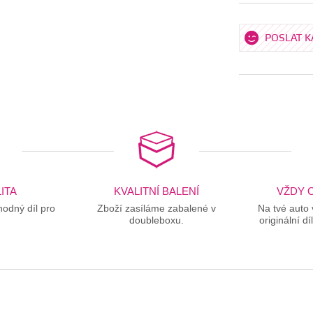
POSLAT 
ITA
KVALITNÍ BALENÍ
VŽDY O
odný díl pro
Zboží zasíláme zabalené v
Na tvé auto
doubleboxu.
originální dí