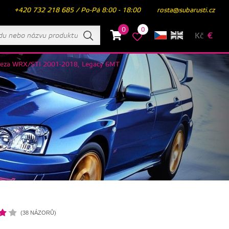
+420 732 218 685 / Po-Pá 8:00 - 18:00
rosta@subarusti.cz
0
0
Kč
€
preza WRX/STI 2001-2018, Legacy 6MT
(38 NÁZORŮ)