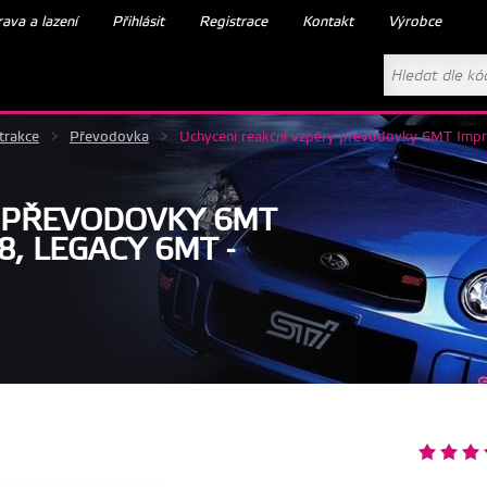
ava a lazení
Přihlásit
Registrace
Kontakt
Výrobce
trakce
>
Převodovka
>
Uchycení reakční vzpěry převodovky 6MT Im
Y PŘEVODOVKY 6MT
, LEGACY 6MT -