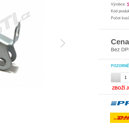
Výrobce:
S
Kód produ
Počet kus
Cena
Bez DP
POZORNĚ 
-
ZBOŽÍ 