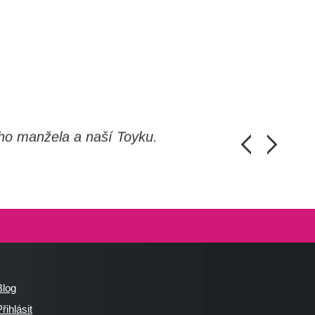
ho manžela a naší Toyku.
Chlapi, moc d
Honza Pánka, 
Blog
řihlásit