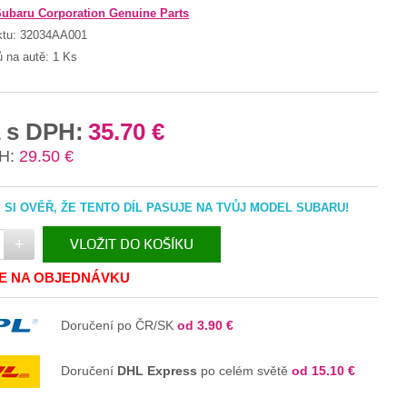
ubaru Corporation Genuine Parts
ktu:
32034AA001
ů na autě:
1 Ks
 s DPH:
35.70 €
H:
29.50 €
SI OVĚŘ, ŽE TENTO DÍL PASUJE NA TVŮJ MODEL SUBARU!
+
VLOŽIT DO KOŠÍKU
JE NA OBJEDNÁVKU
V KOŠÍKU
Doručení po ČR/SK
od 3.90 €
Doručení
DHL Express
po celém světě
od 15.10 €