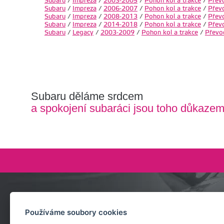
Subaru
/
Impreza
/
2003-2005
/
Pohon kol a trakce
/
Přev
Subaru
/
Impreza
/
2006-2007
/
Pohon kol a trakce
/
Přev
Subaru
/
Impreza
/
2008-2013
/
Pohon kol a trakce
/
Přev
Subaru
/
Impreza
/
2014-2018
/
Pohon kol a trakce
/
Přev
Subaru
/
Legacy
/
2003-2009
/
Pohon kol a trakce
/
Převo
Subaru děláme srdcem
a spokojení subaráci jsou toho důkaze
Zeptejte se nás
Používáme soubory cookies
+420 732 218 685