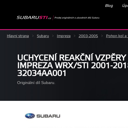
Blog
Úpr
Hlavní strana
>
Subaru
>
Impreza
>
2003-2005
>
Pohon kol a 
UCHYCENÍ REAKČNÍ VZPĚR
IMPREZA WRX/STI 2001-2018
32034AA001
Originální díl Subaru.