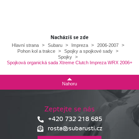
Nacházíš se zde
Hlavní strana
>
Subaru
>
Impreza
>
2006-2007
>
Pohon kol a trakce
>
Spojky a spojkové sady
>
Spojky
>
Spojková organická sada Xtreme Clutch Impreza WRX 2006+
Nahoru
Zeptejte se nás
+420 732 218 685
rosta@subarusti.cz