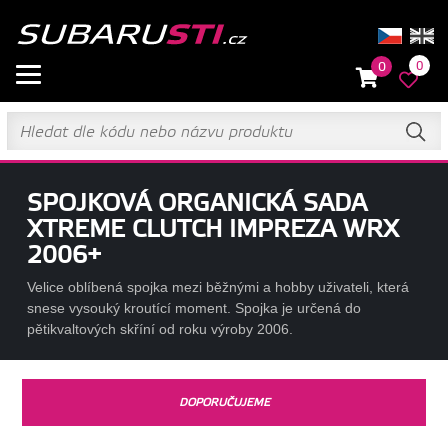
0
0
SPOJKOVÁ ORGANICKÁ SADA
XTREME CLUTCH IMPREZA WRX
2006+
Velice oblíbená spojka mezi běžnými a hobby uživateli, která
snese vysouký kroutící moment. Spojka je určená do
pětikvaltových skříní od roku výroby 2006.
DOPORUČUJEME