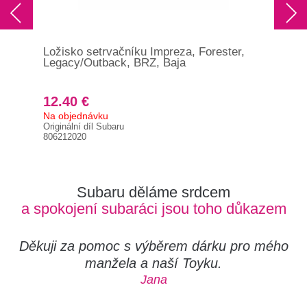
Ložisko setrvačníku Impreza, Forester,
Šro
Legacy/Outback, BRZ, Baja
For
12.40 €
3.
Na objednávku
Skl
Originální díl Subaru
Orig
806212020
800
Subaru děláme srdcem
a spokojení subaráci jsou toho důkazem
Děkuji za pomoc s výběrem dárku pro mého
manžela a naší Toyku.
Jana