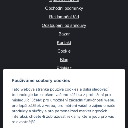
Obchodní podmínky
Reklamační řád
Odstoupení od smlouvy
Bazar
Kontakt
Cookie
Blog
Přihlásit
Výrobce
Používáme soubory cookies
Tato webová stránka používá cookies a další sledovací
technologie ke zlepšení vašeho zážitku z prohlížení pro
následující účely:
pro umožnění základní funkčnosti webu
,
JAZYK
pro lepší zážitek z webu
,
pro měření vašeho zájmu o naše
produkty a služby a pro personalizaci marketingových
interakcí
,
chcete-li zobrazovat reklamy které jsou pro vás
MĚNA
relevantnější
.