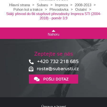
Hlavní strana
>
Subaru
>
Impreza
>
2008-2013
>
Pohon kol a trakce
>
Převodovka
>
Ostatní
>
Stálý převod do 6ti stupňové převodovky Impreza STI (2004-
2018) - poměr 3.9
Nahoru
Zeptejte se nás
+420 732 218 685
rosta@subarusti.cz
POŠLI DOTAZ
Úprava a lazení