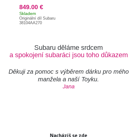
849.00 €
89
Skladem
Brz
Originální díl Subaru
351
38104AA270
Subaru děláme srdcem
a spokojení subaráci jsou toho důkazem
Děkuji za pomoc s výběrem dárku pro mého
manžela a naší Toyku.
Jana
Nacházíš se zde