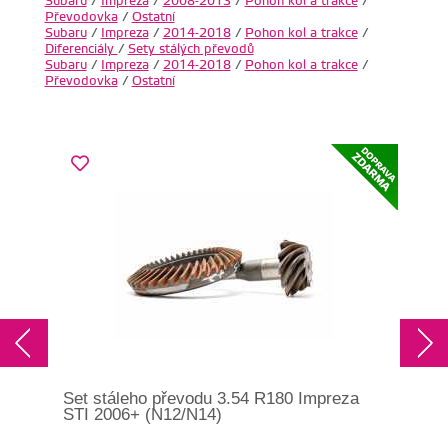
Subaru
/
Impreza
/
2008-2013
/
Pohon kol a trakce
/
Převodovka
/
Ostatní
Subaru
/
Impreza
/
2014-2018
/
Pohon kol a trakce
/
Diferenciály
/
Sety stálých převodů
Subaru
/
Impreza
/
2014-2018
/
Pohon kol a trakce
/
Převodovka
/
Ostatní
Set stáleho převodu 3.54 R180 Impreza
Stá
STI 2006+ (N12/N14)
5/6