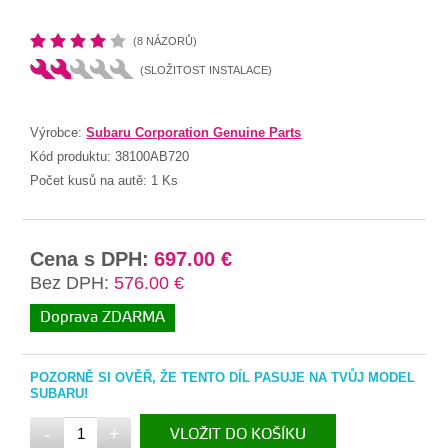
(8 NÁZORŮ)
(SLOŽITOST INSTALACE)
Výrobce:
Subaru Corporation Genuine Parts
Kód produktu:
38100AB720
Počet kusů na autě:
1 Ks
Cena s DPH:
697.00 €
Bez DPH:
576.00 €
Doprava ZDARMA
POZORNĚ SI OVĚŘ, ŽE TENTO DÍL PASUJE NA TVŮJ MODEL
SUBARU!
-
+
VLOŽIT DO KOŠÍKU