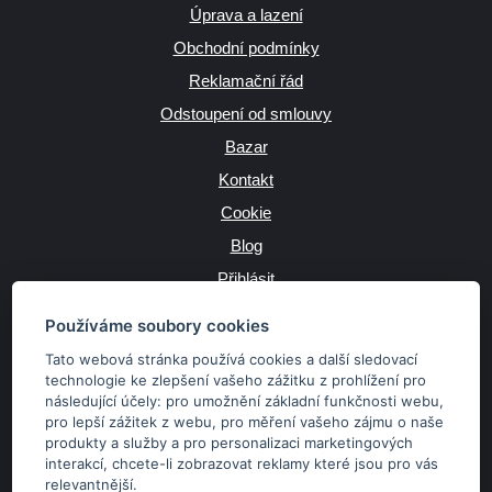
Úprava a lazení
Obchodní podmínky
Reklamační řád
Odstoupení od smlouvy
Bazar
Kontakt
Cookie
Blog
Přihlásit
Výrobce
Používáme soubory cookies
Tato webová stránka používá cookies a další sledovací
technologie ke zlepšení vašeho zážitku z prohlížení pro
následující účely:
pro umožnění základní funkčnosti webu
,
JAZYK
pro lepší zážitek z webu
,
pro měření vašeho zájmu o naše
produkty a služby a pro personalizaci marketingových
interakcí
,
chcete-li zobrazovat reklamy které jsou pro vás
MĚNA
relevantnější
.