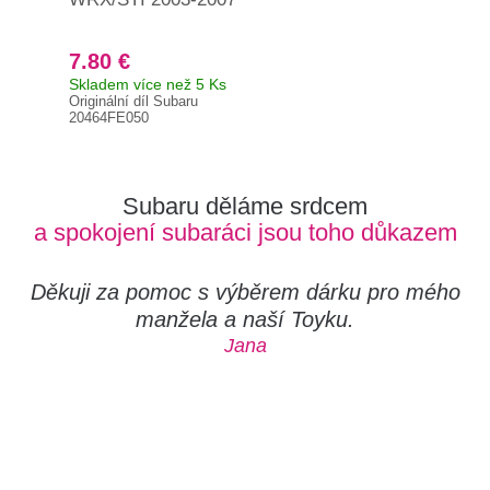
7.80 €
7.
Skladem více než 5 Ks
Skl
Originální díl Subaru
Orig
20464FE050
204
Subaru děláme srdcem
a spokojení subaráci jsou toho důkazem
Děkuji za pomoc s výběrem dárku pro mého
manžela a naší Toyku.
Jana