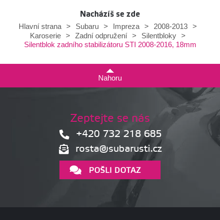
Nacházíš se zde
Hlavní strana
>
Subaru
>
Impreza
>
2008-2013
>
Karoserie
>
Zadní odpružení
>
Silentbloky
>
Silentblok zadního stabilizátoru STI 2008-2016, 18mm
Nahoru
Zeptejte se nás
+420 732 218 685
rosta@subarusti.cz
POŠLI DOTAZ