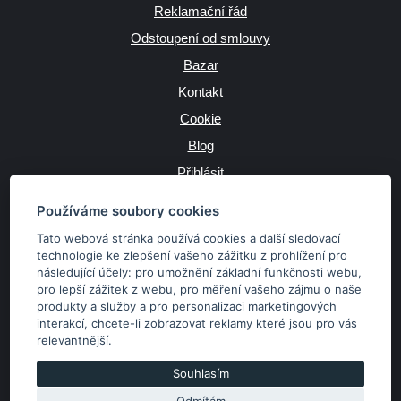
Reklamační řád
Odstoupení od smlouvy
Bazar
Kontakt
Cookie
Blog
Přihlásit
Výrobce
Používáme soubory cookies
Tato webová stránka používá cookies a další sledovací
technologie ke zlepšení vašeho zážitku z prohlížení pro
následující účely:
pro umožnění základní funkčnosti webu
,
JAZYK
pro lepší zážitek z webu
,
pro měření vašeho zájmu o naše
produkty a služby a pro personalizaci marketingových
interakcí
,
chcete-li zobrazovat reklamy které jsou pro vás
MĚNA
relevantnější
.
Kč
€
Souhlasím