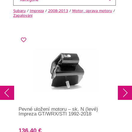
Kategorie
Subaru
/
Impreza
/
2008-2013
/
Motor, úprava motoru
/
Zapalování
Pevné uložení motoru – sk. N (levé)
HKS
Impreza GT/WRX/STI 1992-2018
136.40 €
51