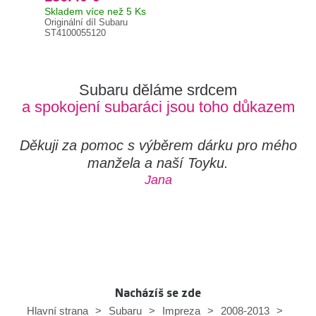
Skladem více než 5 Ks
Skl
Originální díl Subaru
420
ST4100055120
Subaru děláme srdcem
a spokojení subaráci jsou toho důkazem
Děkuji za pomoc s výběrem dárku pro mého
manžela a naší Toyku.
Jana
Nacházíš se zde
Hlavní strana
>
Subaru
>
Impreza
>
2008-2013
>