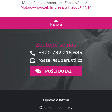
Motor, úprava motoru
>
Zapalování
>
Motorový svazek Impreza STI 2008+ / N14
Nahoru
Zeptejte se nás
+420 732 218 685
rosta@subarusti.cz
POŠLI DOTAZ
Úprava a lazení
Obchodní podmínky