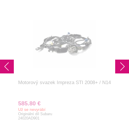
Motorový svazek Impreza STI 2008+ / N14
Říd
Lev
585.80 €
6 
Už se nevyrábí
Na 
Originální díl Subaru
114
24020AD901