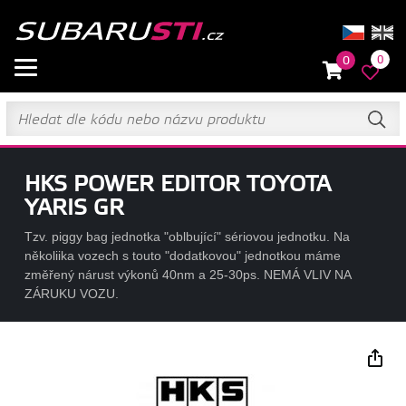
0
0
HKS POWER EDITOR TOYOTA
YARIS GR
Tzv. piggy bag jednotka "oblbující" sériovou jednotku. Na
několiika vozech s touto "dodatkovou" jednotkou máme
změřený nárust výkonů 40nm a 25-30ps. NEMÁ VLIV NA
ZÁRUKU VOZU.