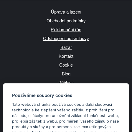
Úprava a lazení
Obchodní podmínky
Reklamační řád
Odstoupení od smlouvy
Bazar
Kontakt
Cookie
Blog
Přihlásit
Výrobce
Používáme soubory cookies
Tato webová stránka používá cookies a další sledovací
technologie ke zlepšení vašeho zážitku z prohlížení pro
následující účely:
pro umožnění základní funkčnosti webu
,
JAZYK
pro lepší zážitek z webu
,
pro měření vašeho zájmu o naše
produkty a služby a pro personalizaci marketingových