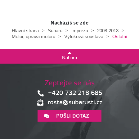
Nacházíš se zde
Hlavní strana
>
Subaru
>
Impreza
>
2008-2013
>
Ostatní
Motor, úprava motoru
>
Výfuková soustava
>
Nahoru
Zeptejte se nás
+420 732 218 685
rosta@subarusti.cz
POŠLI DOTAZ