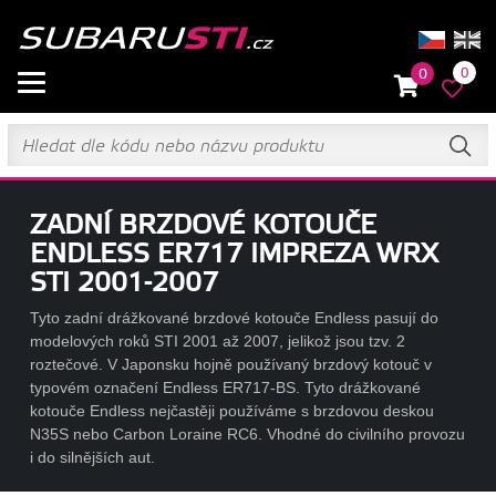
0
0
ZADNÍ BRZDOVÉ KOTOUČE
ENDLESS ER717 IMPREZA WRX
STI 2001-2007
Tyto zadní drážkované brzdové kotouče Endless pasují do
modelových roků STI 2001 až 2007, jelikož jsou tzv. 2
roztečové. V Japonsku hojně používaný brzdový kotouč v
typovém označení Endless ER717-BS. Tyto drážkované
kotouče Endless nejčastěji používáme s brzdovou deskou
N35S nebo Carbon Loraine RC6. Vhodné do civilního provozu
i do silnějších aut.