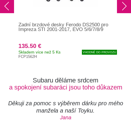
Zadní brzdové desky Ferodo DS2500 pro
Zad
Impreza STI 2001-2017, EVO 5/6/7/8/9
RC6
5/6
135.50 €
25
Skladem více než 5 Ks
Skl
VHODNÉ DO PROVOZU
FCP1562H
406
Subaru děláme srdcem
a spokojení subaráci jsou toho důkazem
Děkuji za pomoc s výběrem dárku pro mého
manžela a naší Toyku.
Jana