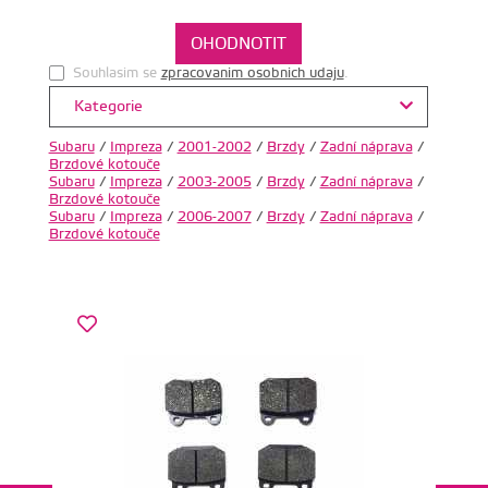
Souhlasim se
zpracovanim osobnich udaju
.
Kategorie
Subaru
/
Impreza
/
2001-2002
/
Brzdy
/
Zadní náprava
/
Brzdové kotouče
Subaru
/
Impreza
/
2003-2005
/
Brzdy
/
Zadní náprava
/
Brzdové kotouče
Subaru
/
Impreza
/
2006-2007
/
Brzdy
/
Zadní náprava
/
Brzdové kotouče