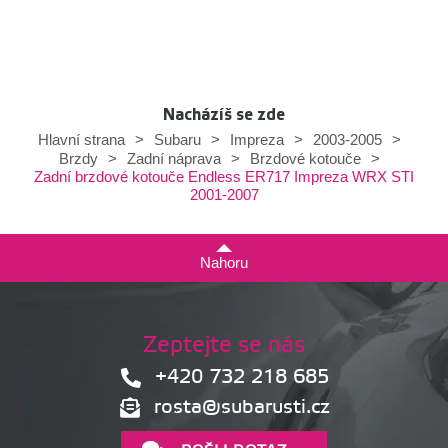
Nacházíš se zde
Hlavní strana
>
Subaru
>
Impreza
>
2003-2005
>
Brzdy
>
Zadní náprava
>
Brzdové kotouče
>
Zadní brzdové kotouče Endless ER717 Impreza WRX STI
2001-2007
Nahoru
Zeptejte se nás
+420 732 218 685
rosta@subarusti.cz