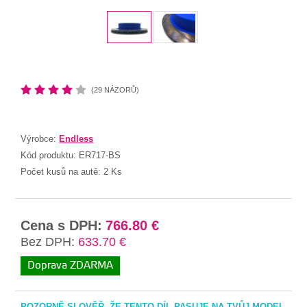
(29 NÁZORŮ)
Výrobce:
Endless
Kód produktu:
ER717-BS
Počet kusů na autě:
2 Ks
Cena s DPH:
766.80 €
Bez DPH:
633.70 €
Doprava ZDARMA
POZORNĚ SI OVĚŘ, ŽE TENTO DÍL PASUJE NA TVŮJ MODEL