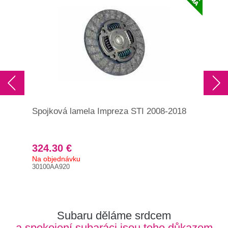
Spojková lamela Impreza STI 2008-2018
Spo
For
324.30 €
17
Na objednávku
Na 
30100AA920
Orig
301
Subaru děláme srdcem
a spokojení subaráci jsou toho důkazem