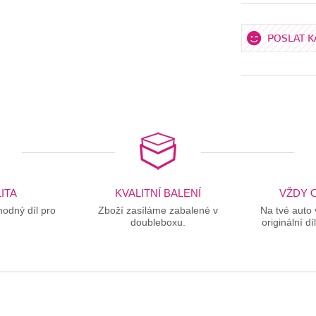
POSLAT 
ITA
KVALITNÍ BALENÍ
VŽDY O
odný díl pro
Zboží zasíláme zabalené v
Na tvé auto
doubleboxu.
originální dí