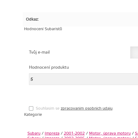
Odkaz:
Hodnocení Subaristů
Tvůj e-mail
Hodnocení produktu
Souhlasim se
zpracovanim osobnich udaju
.
Kategorie
Subaru
/
Impreza
/
2001-2002
/
Motor, úprava motoru
/
S