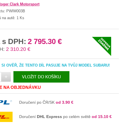
oger Clark Motorsport
ktu:
PWIM003B
ů na autě:
1 Ks
 s DPH:
2 795.30 €
H:
2 310.20 €
SI OVĚŘ, ŽE TENTO DÍL PASUJE NA TVŮJ MODEL SUBARU!
+
VLOŽIT DO KOŠÍKU
JE NA OBJEDNÁVKU
V KOŠÍKU
Doručení po ČR/SK
od 3.90 €
Doručení
DHL Express
po celém světě
od 15.10 €