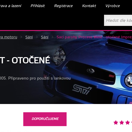
ava a lazení
Přihlásit
Registrace
Kontakt
Výrobce
va motoru
>
Sání
>
Sání
>
Sací parohy Process West - otočené Impr
T - OTOČENÉ
5. Připraveno pro použití s lankovou
DOPORUČUJEME