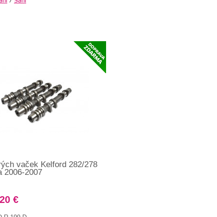
ání
/
Sání
rých vaček Kelford 282/278
a 2006-2007
20 €