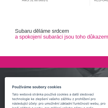
AMS.31.08.0001-2
KELFORD
Subaru děláme srdcem
a spokojení subaráci jsou toho důkaze
Zeptejte se nás
Používáme soubory cookies
+420 732 218 685
Tato webová stránka používá cookies a další sledovací
rosta@subarusti.cz
technologie ke zlepšení vašeho zážitku z prohlížení pro
následující účely:
pro umožnění základní funkčnosti webu
,
pro