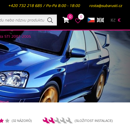
+420 732 218 685 / Po-Pá 8:00 - 18:00
rosta@subarusti.cz
0
0
Kč
€
eza STI 2001-2005
(32 NÁZORŮ)
(SLOŽITOST INSTALACE)