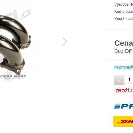
Výrobce:
R
Kód produ
Počet kus
Cena
Bez DP
POZORNĚ 
-
ZBOŽÍ 