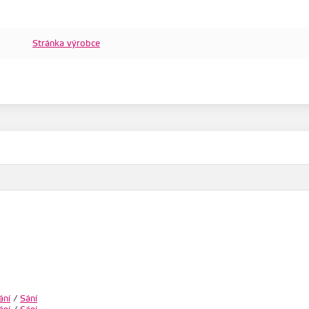
Stránka výrobce
ání
/
Sání