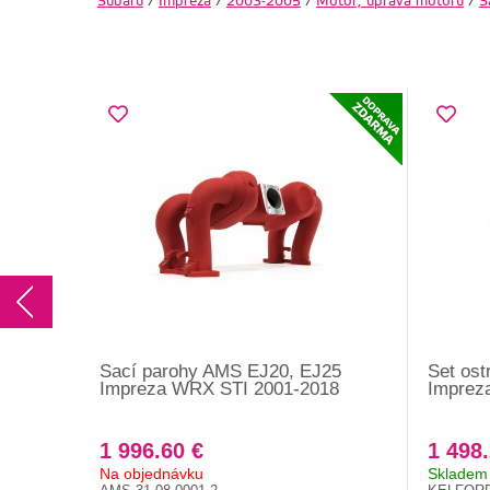
Subaru
/
Impreza
/
2003-2005
/
Motor, úprava motoru
/
S
Sací parohy AMS EJ20, EJ25
Set ost
Impreza WRX STI 2001-2018
Imprez
1 996.60 €
1 498.
Na objednávku
Skladem