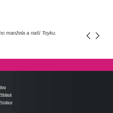
ho manžela a naší Toyku.
Chlapi, moc d
Honza Pánka, 
Blog
řihlásit
Výrobce