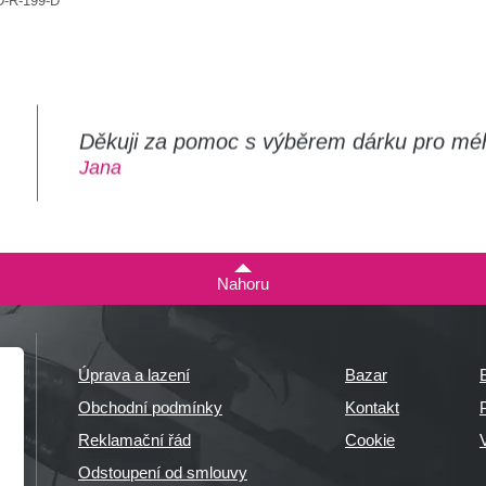
-R-199-D
Děkuji za pomoc s výběrem dárku pro mé
m
Jana
Nahoru
Úprava a lazení
Bazar
Obchodní podmínky
Kontakt
P
Reklamační řád
Cookie
Odstoupení od smlouvy