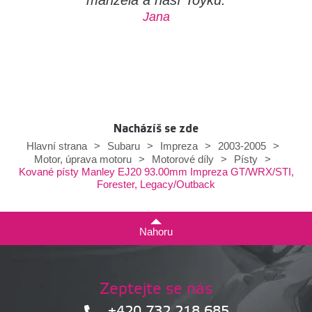
Jana
Nacházíš se zde
Hlavní strana
>
Subaru
>
Impreza
>
2003-2005
>
Motor, úprava motoru
>
Motorové díly
>
Písty
>
Kované písty Manley EJ20 93.00mm Impreza GT/WRX/STI,
Forester, Legacy/Outback
Nahoru
Zeptejte se nás
+420 732 218 685