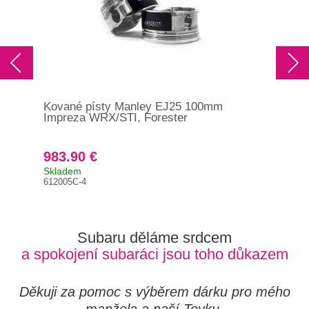
Kované písty Manley EJ25 100mm
Kov
Impreza WRX/STI, Forester
Imp
983.90 €
98
Skladem
Na 
612005C-4
612
Subaru děláme srdcem
a spokojení subaráci jsou toho důkazem
Děkuji za pomoc s výběrem dárku pro mého
manžela a naší Toyku.