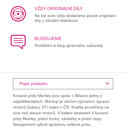
VŽDY ORIGINALNÍ DÍLY
Na tvé auto vždy dodáváme pouze originální
díly z oficiální distribuce.
BLOGUJEME
Prohlédni si blog správného subaristy.
Popis produktu
Kované písty Manley jsou spolu s Wiseco jedny z
nejoblíbenějších. Montují je všichni významní úpravci
motorů Subaru STI nejen v ČR. Kvalita prověřena na
více než stovce motorů. V balení dostaneš 4 kované
písty Manley, pístní kruhy, závlačky a pístní čepy.
Nezapomeň vybrat správnou velikost pístu.