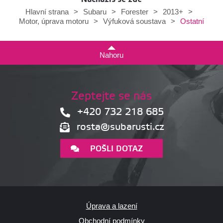
Hlavní strana
>
Subaru
>
Forester
>
2013+
>
Ostatní
Motor, úprava motoru
>
Výfuková soustava
>
Nahoru
Zeptejte se nás
+420 732 218 685
rosta@subarusti.cz
POŠLI DOTAZ
Úprava a lazení
Obchodní podmínky