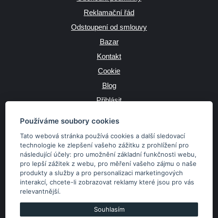
Reklamační řád
Odstoupení od smlouvy
Bazar
Kontakt
Cookie
Blog
Přihlásit
Výrobce
Používáme soubory cookies
Tato webová stránka používá cookies a další sledovací
technologie ke zlepšení vašeho zážitku z prohlížení pro
následující účely:
pro umožnění základní funkčnosti webu
,
JAZYK
pro lepší zážitek z webu
,
pro měření vašeho zájmu o naše
produkty a služby a pro personalizaci marketingových
interakcí
,
chcete-li zobrazovat reklamy které jsou pro vás
MĚNA
relevantnější
.
Kč
€
Souhlasím