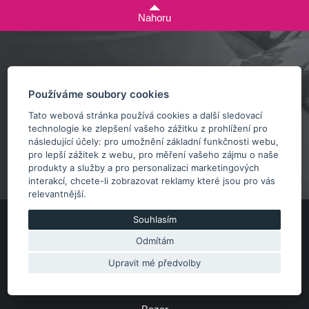
Nahoru
Zeptejte se nás
Používáme soubory cookies
+420 732 218 685
rosta@subarusti.cz
Tato webová stránka používá cookies a další sledovací
technologie ke zlepšení vašeho zážitku z prohlížení pro
následující účely:
pro umožnění základní funkčnosti webu
,
POŠLI DOTAZ
pro lepší zážitek z webu
,
pro měření vašeho zájmu o naše
produkty a služby a pro personalizaci marketingových
interakcí
,
chcete-li zobrazovat reklamy které jsou pro vás
relevantnější
.
Souhlasím
Úprava a lazení
Odmítám
Obchodní podmínky
Upravit mé předvolby
Reklamační řád
Odstoupení od smlouvy