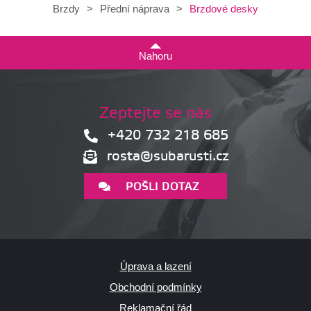
Brzdové desky
Brzdy
>
Přední náprava
>
Nahoru
Zeptejte se nás
+420 732 218 685
rosta@subarusti.cz
POŠLI DOTAZ
Úprava a lazení
Obchodní podmínky
Reklamační řád