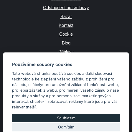
Odstoupení od smlouvy
Bazar
Kontakt
Cookie
Blog
Přihlásit
Výrobce
Používáme soubory cookies
Tato webová stránka používá cookies a další sledovací
technologie ke zlepšení vašeho zážitku z prohlížení pro
následující účely:
pro umožnění základní funkčnosti webu
,
JAZYK
pro lepší zážitek z webu
,
pro měření vašeho zájmu o naše
produkty a služby a pro personalizaci marketingových
interakcí
,
chcete-li zobrazovat reklamy které jsou pro vás
MĚNA
relevantnější
.
Kč
€
Souhlasím
Odmítám
Copyright © 2026 SubaruSTI.cz. Všechna práva vyhrazena.