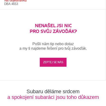
Na objednávku
DBA 4653
NENAŠEL JSI NIC
PRO SVŮJ ZÁVOĎÁK?
Pošli nám tip nebo dotaz
a my ti najdeme řešení pro tvůj závoďák.
ZEPTEJ SE NÁS
Subaru děláme srdcem
a spokojení subaráci jsou toho důkazem