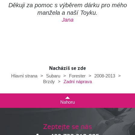
Děkuji za pomoc s výběrem dárku pro mého
manžela a naší Toyku.
Jana
Nacházíš se zde
Hlavní strana
>
Subaru
>
Forester
>
2008-2013
>
Zadní náprava
Brzdy
>
Nahoru
Zeptejte se nás