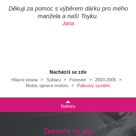
Děkuji za pomoc s výběrem dárku pro mého
manžela a naší Toyku.
Jana
Nacházíš se zde
Hlavní strana
>
Subaru
>
Forester
>
2003-2005
>
Palivový systém
Motor, úprava motoru
>
Nahoru
Zeptejte se nás