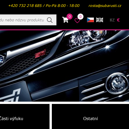
+420 732 218 685 / Po-Pá 8:00 - 18:00
rosta@subarusti.cz
0
0
Kč
€
Části výfuku
Ostatní