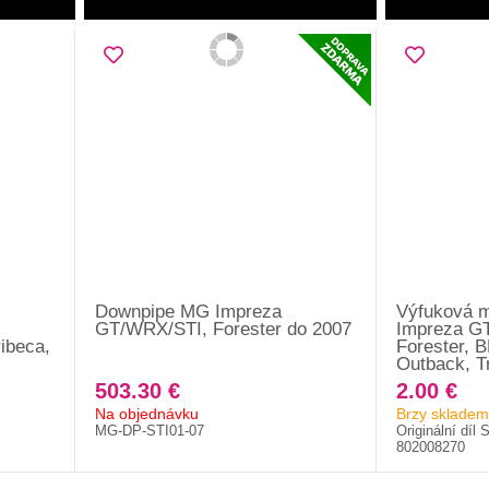
Downpipe MG Impreza
Výfuková m
GT/WRX/STI, Forester do 2007
Impreza G
ibeca,
Forester, 
Outback, T
503.30 €
2.00 €
Na objednávku
Brzy skladem
MG-DP-STI01-07
Originální díl 
802008270