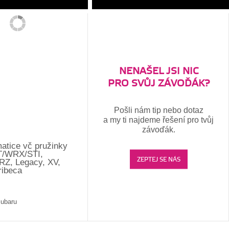
NENAŠEL JSI NIC
PRO SVŮJ ZÁVOĎÁK?
Pošli nám tip nebo dotaz
a my ti najdeme řešení pro tvůj
závoďák.
atice vč pružinky
T/WRX/STI,
ZEPTEJ SE NÁS
BRZ, Legacy, XV,
ribeca
Subaru