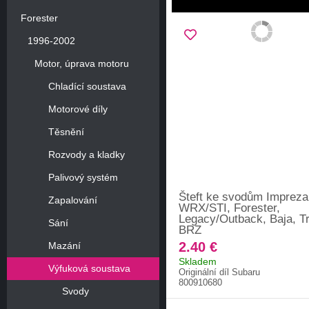
Forester
1996-2002
Motor, úprava motoru
Chladící soustava
Motorové díly
Těsnění
Rozvody a kladky
Palivový systém
Šteft ke svodům Impreza
Zapalování
WRX/STI, Forester,
Legacy/Outback, Baja, Tr
Sání
BRZ
2.40 €
Mazání
Skladem
Výfuková soustava
Originální díl Subaru
800910680
Svody