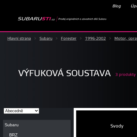
Blog
Úpr
Hlavní strana
>
Subaru
>
Forester
>
1996-2002
>
Motor, úpr
VÝFUKOVÁ SOUSTAVA
3 produkty
Subaru
Svody
BRZ