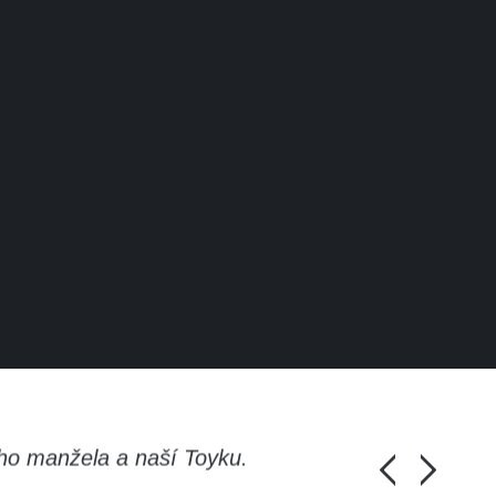
ho manžela a naší Toyku.
Chlapi, moc d
Honza Pánka, 