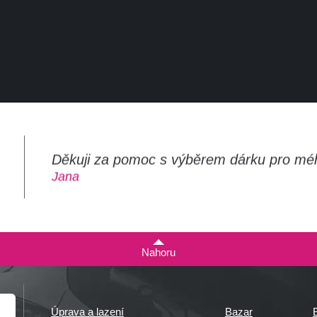
Děkuji za pomoc s výběrem dárku pro mé
m
Jana
Nahoru
Úprava a lazení
Bazar