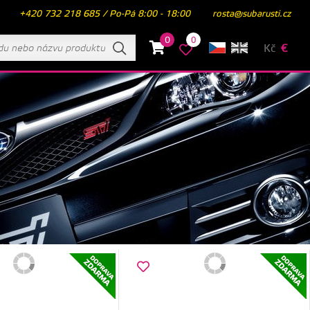
+420 732 218 685 / Po-Pá 8:00 - 18:00
rosta@subarusti.cz
0
0
Kč
€