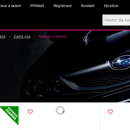
ava a lazení
Přihlásit
Registrace
Kontakt
Výrobce
akce
>
Zadní osa
>
Náboje a těhlice