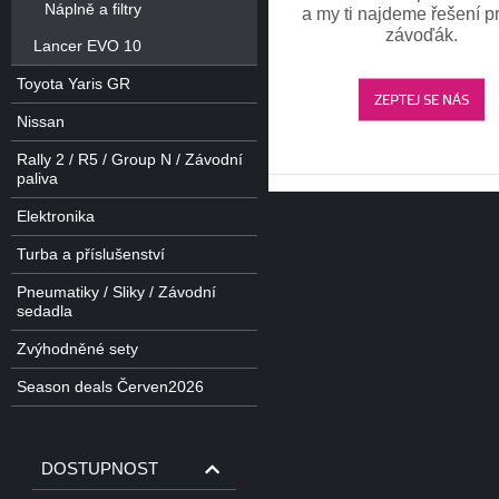
Náplně a filtry
a my ti najdeme řešení pr
závoďák.
Lancer EVO 10
Toyota Yaris GR
ZEPTEJ SE NÁS
Nissan
Rally 2 / R5 / Group N / Závodní
paliva
Elektronika
Turba a příslušenství
Pneumatiky / Sliky / Závodní
sedadla
Zvýhodněné sety
Season deals Červen2026
DOSTUPNOST