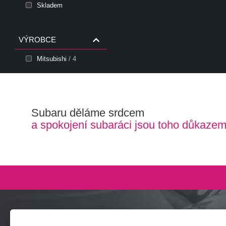
Skladem
VÝROBCE
Mitsubishi
/ 4
Subaru děláme srdcem
a spokojení subaráci jsou toho důkaze
Zeptejte se nás