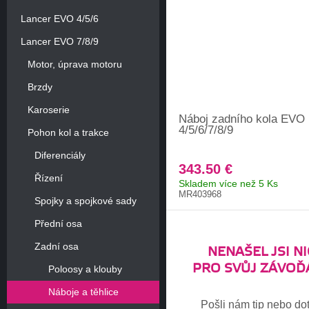
Lancer EVO 4/5/6
Lancer EVO 7/8/9
Motor, úprava motoru
Brzdy
Karoserie
Náboj zadního kola EVO
4/5/6/7/8/9
Pohon kol a trakce
Diferenciály
343.50 €
Řízení
Skladem více než 5 Ks
MR403968
Spojky a spojkové sady
Přední osa
Zadní osa
NENAŠEL JSI NI
PRO SVŮJ ZÁVOĎ
Poloosy a klouby
Náboje a těhlice
Pošli nám tip nebo do