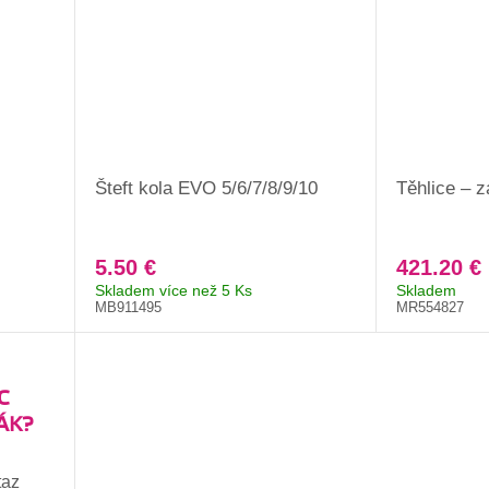
Šteft kola EVO 5/6/7/8/9/10
Těhlice – z
5.50 €
421.20 €
Skladem více než 5 Ks
Skladem
MB911495
MR554827
C
ÁK?
taz