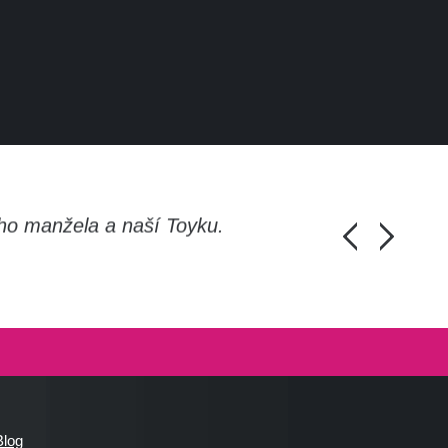
ho manžela a naší Toyku.
Chlapi, moc d
Honza Pánka, 
Blog