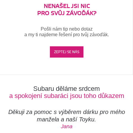
NENAŠEL JSI NIC
PRO SVŮJ ZÁVOĎÁK?
Pošli nám tip nebo dotaz
a my ti najdeme řešení pro tvůj závoďák.
ZEPTEJ SE NÁS
Subaru děláme srdcem
a spokojení subaráci jsou toho důkazem
Děkuji za pomoc s výběrem dárku pro mého
manžela a naší Toyku.
Jana