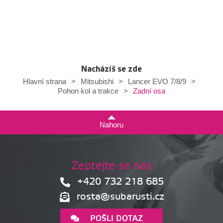
Nacházíš se zde
Hlavní strana
>
Mitsubishi
>
Lancer EVO 7/8/9
>
Zadní osa
Pohon kol a trakce
>
Nahoru
Zeptejte se nás
+420 732 218 685
rosta@subarusti.cz
POŠLI DOTAZ