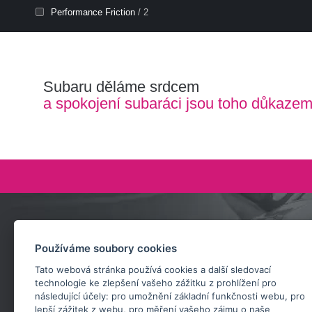
Performance Friction
/ 2
Subaru děláme srdcem
a spokojení subaráci jsou toho důkaze
Zeptejte se nás
Používáme soubory cookies
+420 732 218 685
Tato webová stránka používá cookies a další sledovací
rosta@subarusti.cz
technologie ke zlepšení vašeho zážitku z prohlížení pro
následující účely:
pro umožnění základní funkčnosti webu
,
pro
POŠLI DOTAZ
lepší zážitek z webu
,
pro měření vašeho zájmu o naše