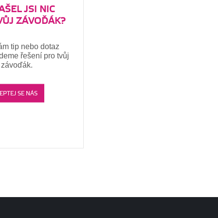
ŠEL JSI NIC
VŮJ ZÁVOĎÁK?
ám tip nebo dotaz
jdeme řešení pro tvůj
závoďák.
EPTEJ SE NÁS