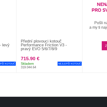
NENA
PRO S
Pošli n
a my ti na
Přední plovouci kotouč
- levý
Performance Friction V3 -
Z
pravý EVO 5/6/7/8/9
715.90 €
Skladem
PŠÍ KOTOUČ
NEJLEPŠÍ KOTOUČ
319.044.64