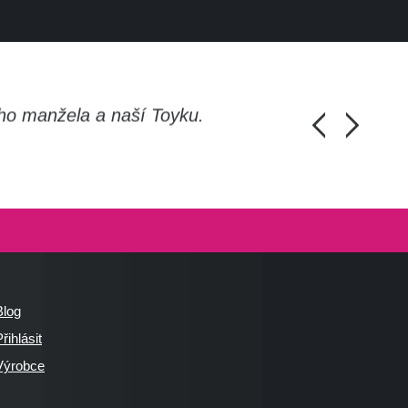
ho manžela a naší Toyku.
Chlapi, moc d
Honza Pánka, 
Blog
řihlásit
Výrobce