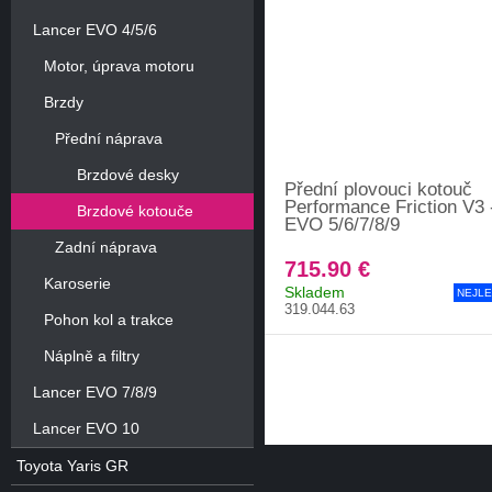
Lancer EVO 4/5/6
Motor, úprava motoru
Brzdy
Přední náprava
Brzdové desky
Přední plovouci kotouč
Performance Friction V3 
Brzdové kotouče
EVO 5/6/7/8/9
Zadní náprava
715.90 €
Karoserie
Skladem
NEJLE
319.044.63
Pohon kol a trakce
Náplně a filtry
Lancer EVO 7/8/9
Lancer EVO 10
Toyota Yaris GR