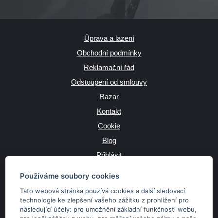
Úprava a lazení
Obchodní podmínky
Reklamační řád
Odstoupení od smlouvy
Bazar
Kontakt
Cookie
Blog
Přihlásit
Výrobce
Používáme soubory cookies
Tato webová stránka používá cookies a další sledovací
technologie ke zlepšení vašeho zážitku z prohlížení pro
následující účely:
pro umožnění základní funkčnosti webu
,
JAZYK