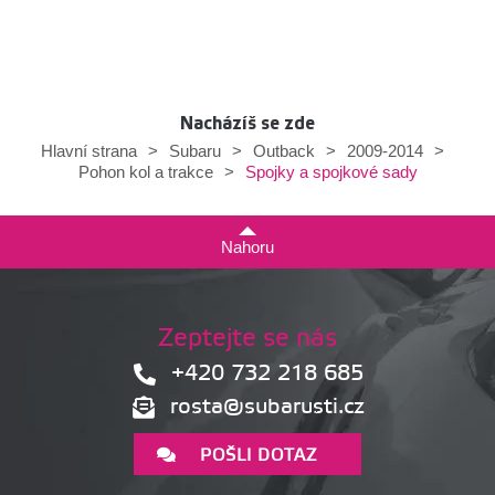
Nacházíš se zde
Hlavní strana
>
Subaru
>
Outback
>
2009-2014
>
Spojky a spojkové sady
Pohon kol a trakce
>
Nahoru
Zeptejte se nás
+420 732 218 685
rosta@subarusti.cz
POŠLI DOTAZ