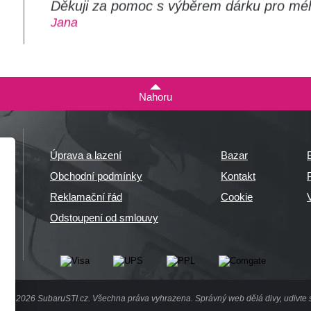
Děkuji za pomoc s výběrem dárku pro mé
m
Jana
Nahoru
Úprava a lazení
Bazar
Obchodní podmínky
Kontakt
P
Reklamační řád
Cookie
Odstoupení od smlouvy
ht © 2026 SubaruSTI.cz. Všechna práva vyhrazena.
Správný web dělá divy, udivte s