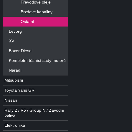
Převodové oleje
Brzdové kapaliny
Ostatní
Levorg
XV
Boxer Diesel
Kompletní těsnící sady motorů
Nářadí
Mitsubishi
Toyota Yaris GR
Nissan
Rally 2 / R5 / Group N / Závodní
paliva
Elektronika