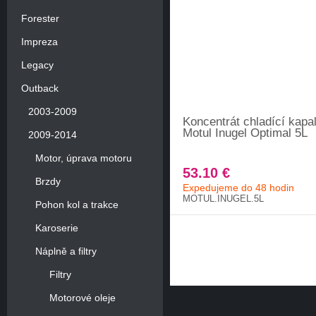
Forester
Impreza
Legacy
Outback
2003-2009
Koncentrát chladící kapa
Motul Inugel Optimal 5L
2009-2014
Motor, úprava motoru
53.10 €
Brzdy
Expedujeme do 48 hodin
MOTUL.INUGEL.5L
Pohon kol a trakce
Karoserie
Náplně a filtry
Filtry
Motorové oleje