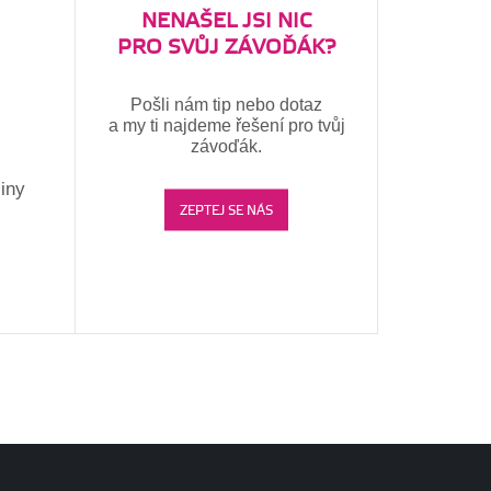
NENAŠEL JSI NIC
PRO SVŮJ ZÁVOĎÁK?
Pošli nám tip nebo dotaz
a my ti najdeme řešení pro tvůj
závoďák.
liny
ZEPTEJ SE NÁS