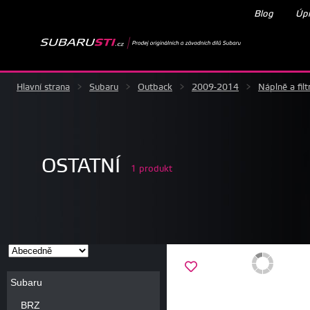
Blog
Úpr
Hlavní strana
>
Subaru
>
Outback
>
2009-2014
>
Náplně a filt
OSTATNÍ
1 produkt
Subaru
BRZ