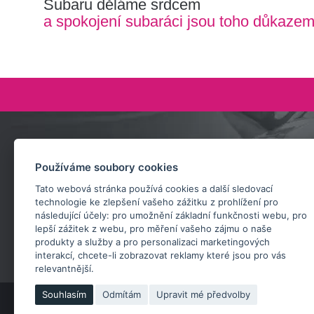
Subaru děláme srdcem
a spokojení subaráci jsou toho důkaze
Zeptejte se nás
Používáme soubory cookies
+420 732 218 685
Tato webová stránka používá cookies a další sledovací
rosta@subarusti.cz
technologie ke zlepšení vašeho zážitku z prohlížení pro
následující účely:
pro umožnění základní funkčnosti webu
,
pro
POŠLI DOTAZ
lepší zážitek z webu
,
pro měření vašeho zájmu o naše
produkty a služby a pro personalizaci marketingových
interakcí
,
chcete-li zobrazovat reklamy které jsou pro vás
relevantnější
.
Souhlasím
Odmítám
Upravit mé předvolby
Copyrig