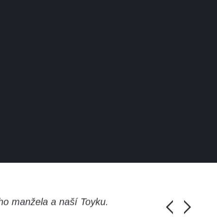
ho manžela a naší Toyku.
Chlapi, moc d
Honza Pánka, 