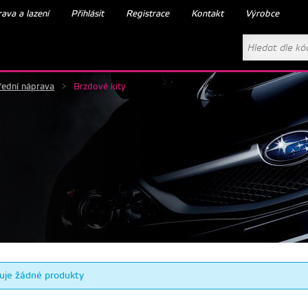
ava a lazení
Přihlásit
Registrace
Kontakt
Výrobce
řední náprava
>
Brzdové kity
uje žádné produkty