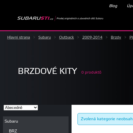
Blog
Úpr
Hlavní strana
>
Subaru
>
Outback
>
2009-2014
>
Brzdy
>
P
BRZDOVÉ KITY
0 produktů
Zvolená kategorie neobsah
Subaru
BRZ