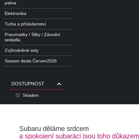
paliva
Elektronika
Turba a příslušenství
Pneumatiky / Sliky / Závodní
sedadla
Zvýhodněné sety
Season deals Červen2026
DOSTUPNOST
Skladem
Subaru děláme srdcem
a spokojení subaráci jsou toho důkaze