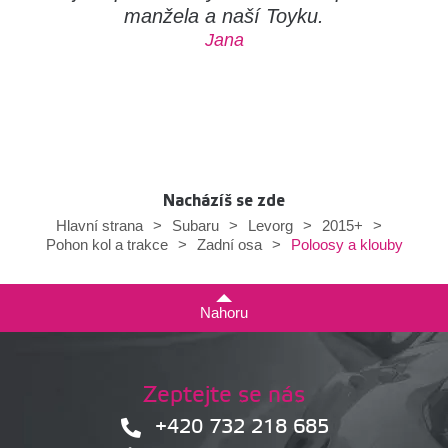
manžela a naší Toyku.
Jana
Nacházíš se zde
Hlavní strana
>
Subaru
>
Levorg
>
2015+
>
Poloosy a klouby
Pohon kol a trakce
>
Zadní osa
>
Nahoru
Zeptejte se nás
+420 732 218 685