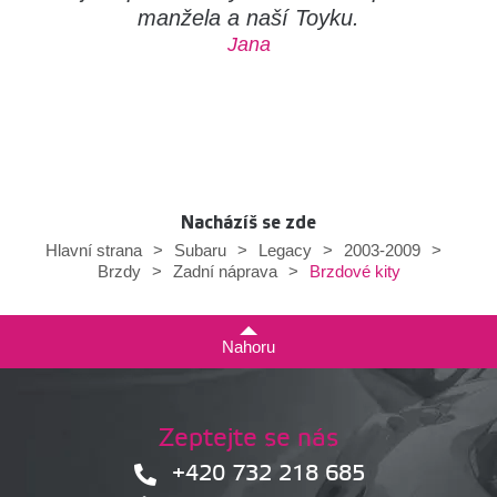
manžela a naší Toyku.
Jana
Nacházíš se zde
Hlavní strana
>
Subaru
>
Legacy
>
2003-2009
>
Brzdové kity
Brzdy
>
Zadní náprava
>
Nahoru
Zeptejte se nás
+420 732 218 685