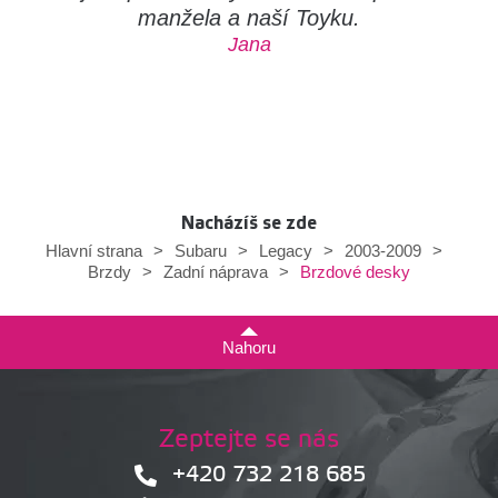
manžela a naší Toyku.
Jana
Nacházíš se zde
Hlavní strana
>
Subaru
>
Legacy
>
2003-2009
>
Brzdové desky
Brzdy
>
Zadní náprava
>
Nahoru
Zeptejte se nás
+420 732 218 685