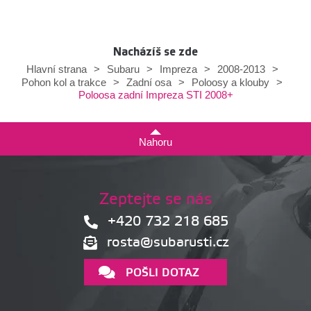
Nacházíš se zde
Hlavní strana
>
Subaru
>
Impreza
>
2008-2013
>
Pohon kol a trakce
>
Zadní osa
>
Poloosy a klouby
>
Poloosa zadní Impreza STI 2008+
Nahoru
Zeptejte se nás
+420 732 218 685
rosta@subarusti.cz
POŠLI DOTAZ