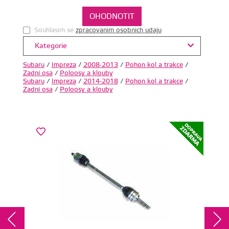
Souhlasim se
zpracovanim osobnich udaju
.
Kategorie
Subaru
/
Impreza
/
2008-2013
/
Pohon kol a trakce
/
Zadní osa
/
Poloosy a klouby
Subaru
/
Impreza
/
2014-2018
/
Pohon kol a trakce
/
Zadní osa
/
Poloosy a klouby