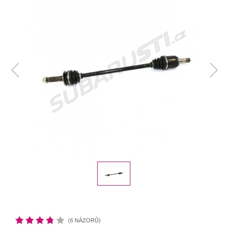
(6 NÁZORŮ)