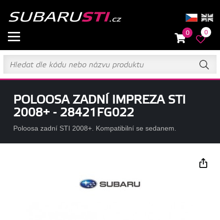
0
0
POLOOSA ZADNÍ IMPREZA STI
2008+ - 28421FG022
Poloosa zadní STI 2008+. Kompatibilní se sedanem.