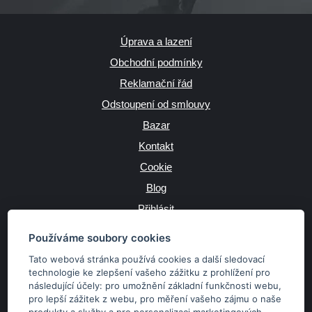
Úprava a lazení
Obchodní podmínky
Reklamační řád
Odstoupení od smlouvy
Bazar
Kontakt
Cookie
Blog
Přihlásit
Výrobce
Používáme soubory cookies
Tato webová stránka používá cookies a další sledovací
technologie ke zlepšení vašeho zážitku z prohlížení pro
následující účely:
pro umožnění základní funkčnosti webu
,
JAZYK
pro lepší zážitek z webu
,
pro měření vašeho zájmu o naše