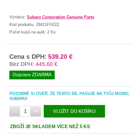
Výrobce:
Subaru Corporation Genuine Parts
Kód produktu:
28421FG022
Počet kusů na autě:
2 Ks
Cena s DPH:
539.20 €
Bez DPH:
445.60 €
Doprava ZDARMA
POZORNĚ SI OVĚŘ, ŽE TENTO DÍL PASUJE NA TVŮJ MODEL
SUBARU!
-
+
VLOŽIT DO KOŠÍKU
V KOŠÍKU
ZBOŽÍ JE SKLADEM VÍCE NEŽ 5 KS