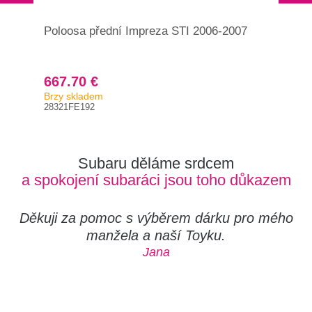
Poloosa přední Impreza STI 2006-2007
Pol
667.70 €
56
Brzy skladem
Skl
28321FE192
283
Subaru děláme srdcem
a spokojení subaráci jsou toho důkazem
Děkuji za pomoc s výběrem dárku pro mého
manžela a naší Toyku.
Jana