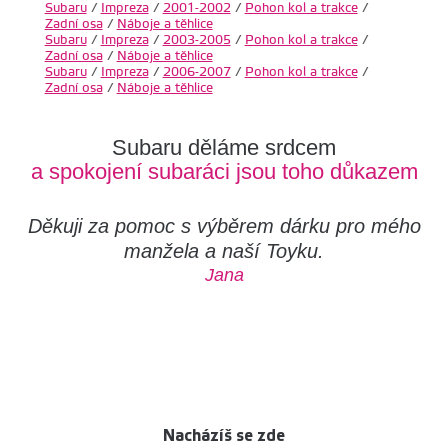
Subaru
/
Impreza
/
2001-2002
/
Pohon kol a trakce
/
Zadní osa
/
Náboje a těhlice
Subaru
/
Impreza
/
2003-2005
/
Pohon kol a trakce
/
Zadní osa
/
Náboje a těhlice
Subaru
/
Impreza
/
2006-2007
/
Pohon kol a trakce
/
Zadní osa
/
Náboje a těhlice
Subaru děláme srdcem
a spokojení subaráci jsou toho důkazem
Děkuji za pomoc s výběrem dárku pro mého
manžela a naší Toyku.
Jana
Nacházíš se zde