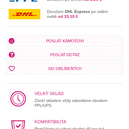
Doručení
DHL Express
po celém
světě
od 15.10 €
POSLAT KÁMOŠOVI
POSLAT DOTAZ
DO OBLÍBENÝCH
VELKÝ SKLAD
Zboží skladem vždy odesíláme obratem
PPL/UPS.
KOMPATIBILITA
Pomůžeme ti vybrat vhodný díl pro tvé