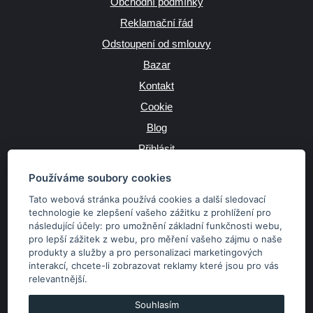
Obchodní podmínky
Reklamační řád
Odstoupení od smlouvy
Bazar
Kontakt
Cookie
Blog
Přihlásit
Výrobce
Používáme soubory cookies
Tato webová stránka používá cookies a další sledovací
technologie ke zlepšení vašeho zážitku z prohlížení pro
následující účely:
pro umožnění základní funkčnosti webu
,
JAZYK
pro lepší zážitek z webu
,
pro měření vašeho zájmu o naše
produkty a služby a pro personalizaci marketingových
interakcí
,
chcete-li zobrazovat reklamy které jsou pro vás
MĚNA
relevantnější
.
Kč
€
Souhlasím