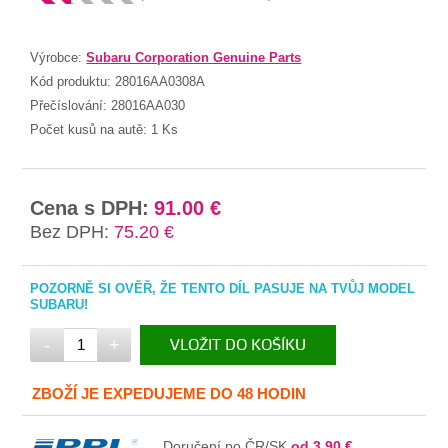
Výrobce:
Subaru Corporation Genuine Parts
Kód produktu:
28016AA0308A
Přečíslování:
28016AA030
Počet kusů na autě:
1 Ks
Cena s DPH:
91.00 €
Bez DPH:
75.20 €
POZORNĚ SI OVĚŘ, ŽE TENTO DÍL PASUJE NA TVŮJ MODEL
SUBARU!
-
+
VLOŽIT DO KOŠÍKU
V KOŠÍKU
ZBOŽÍ JE EXPEDUJEME DO 48 HODIN
Doručení po ČR/SK
od 3.90 €