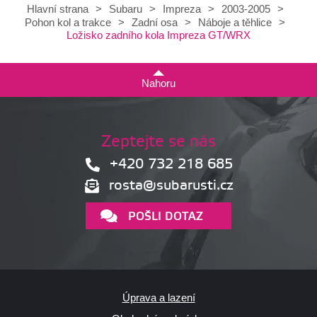
Hlavní strana
>
Subaru
>
Impreza
>
2003-2005
>
Pohon kol a trakce
>
Zadní osa
>
Náboje a těhlice
>
Ložisko zadního kola Impreza GT/WRX
Nahoru
Zeptejte se nás
+420 732 218 685
rosta@subarusti.cz
POŠLI DOTAZ
Úprava a lazení