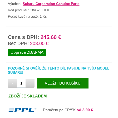
Výrobce:
Subaru Corporation Genuine Parts
Kód produktu:
28462FE001
Počet kusů na autě:
1 Ks
Cena s DPH:
245.60 €
Bez DPH:
203.00 €
Doprava ZDARMA
POZORNĚ SI OVĚŘ, ŽE TENTO DÍL PASUJE NA TVŮJ MODEL
SUBARU!
-
+
VLOŽIT DO KOŠÍKU
V KOŠÍKU
ZBOŽÍ JE SKLADEM
Doručení po ČR/SK
od 3.90 €