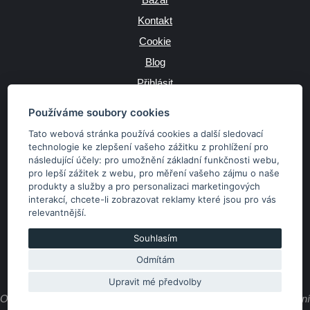
Kontakt
Cookie
Blog
Přihlásit
Výrobce
Používáme soubory cookies
Tato webová stránka používá cookies a další sledovací
technologie ke zlepšení vašeho zážitku z prohlížení pro
následující účely:
pro umožnění základní funkčnosti webu
,
JAZYK
pro lepší zážitek z webu
,
pro měření vašeho zájmu o naše
produkty a služby a pro personalizaci marketingových
interakcí
,
chcete-li zobrazovat reklamy které jsou pro vás
MĚNA
relevantnější
.
Kč
€
Souhlasím
Odmítám
Copyright © 2026 SubaruSTI.cz. Všechna práva vyhrazena.
Správný web dělá divy, udivte svět i Vy!
Upravit mé předvolby
Obsah stránek je majetkem provozovatele. Kopírování, zveřejňování