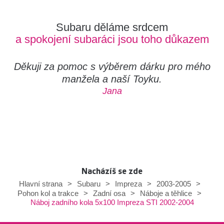
Subaru děláme srdcem
a spokojení subaráci jsou toho důkazem
Děkuji za pomoc s výběrem dárku pro mého
manžela a naší Toyku.
Jana
Nacházíš se zde
Hlavní strana
>
Subaru
>
Impreza
>
2003-2005
>
Pohon kol a trakce
>
Zadní osa
>
Náboje a těhlice
>
Náboj zadního kola 5x100 Impreza STI 2002-2004