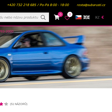
+420 732 218 685 / Po-Pá 8:00 - 18:00
rosta@subarusti.cz
0
0
Kč
€
1993-2000
(51 NÁZORŮ)