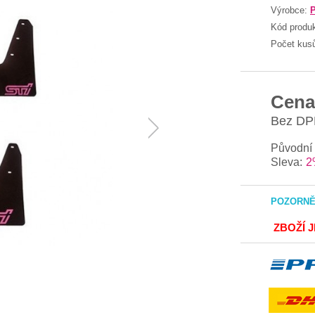
Výrobce:
P
Kód produ
Počet kus
Cena
Bez DP
Původní
Sleva:
2
POZORNĚ 
ZBOŽÍ 