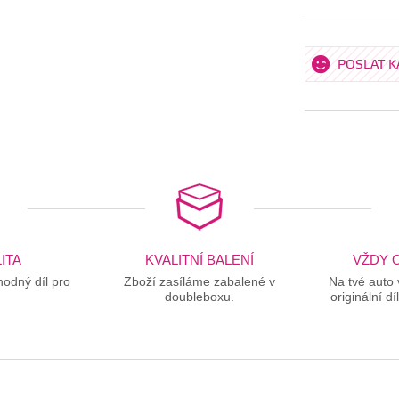
POSLAT 
ITA
KVALITNÍ BALENÍ
VŽDY O
odný díl pro
Zboží zasíláme zabalené v
Na tvé auto
doubleboxu.
originální dí