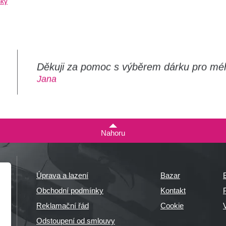
ňky
Děkuji za pomoc s výběrem dárku pro mé
m
Jana
Nahoru
Úprava a lazení
Bazar
Obchodní podmínky
Kontakt
P
Reklamační řád
Cookie
Odstoupení od smlouvy