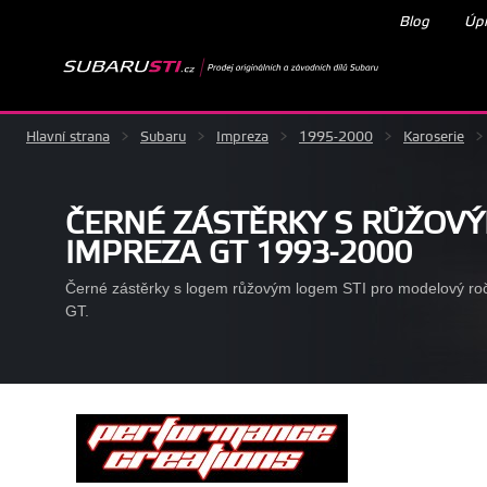
Blog
Úpr
Hlavní strana
>
Subaru
>
Impreza
>
1995-2000
>
Karoserie
>
ČERNÉ ZÁSTĚRKY S RŮŽOVÝ
IMPREZA GT 1993-2000
Černé zástěrky s logem růžovým logem STI pro modelový ro
GT.