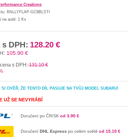
erformance Creations
ktu:
RALLYFLAP-GC8BLSTI
ů na autě:
1 Ks
 s DPH:
128.20 €
H:
105.90 €
 cena s DPH:
131.10 €
%
SI OVĚŘ, ŽE TENTO DÍL PASUJE NA TVŮJ MODEL SUBARU!
JE UŽ SE NEVYRÁBÍ
Doručení po ČR/SK
od 3.90 €
Doručení
DHL Express
po celém světě
od 15.10 €