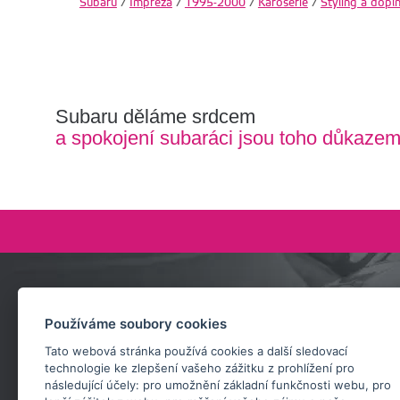
Subaru
/
Impreza
/
1995-2000
/
Karoserie
/
Styling a dopl
Subaru děláme srdcem
a spokojení subaráci jsou toho důkaze
Zeptejte se nás
Používáme soubory cookies
+420 732 218 685
Tato webová stránka používá cookies a další sledovací
rosta@subarusti.cz
technologie ke zlepšení vašeho zážitku z prohlížení pro
následující účely:
pro umožnění základní funkčnosti webu
,
pro