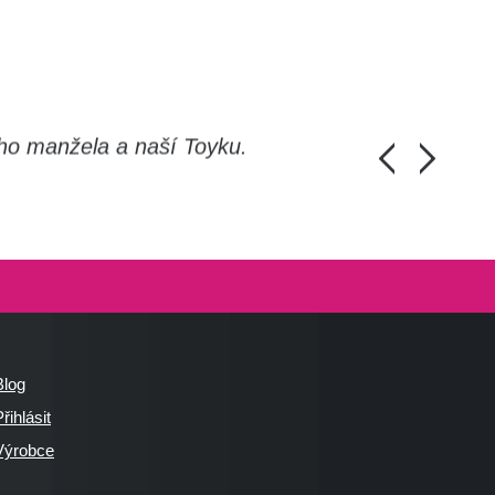
ho manžela a naší Toyku.
Chlapi, moc d
Honza Pánka, 
Blog
řihlásit
Výrobce