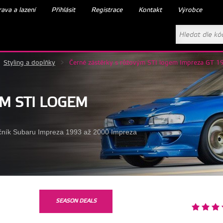
ava a lazení
Přihlásit
Registrace
Kontakt
Výrobce
Styling a doplňky
>
Černé zástěrky s růžovým STI logem Impreza GT 
M STI LOGEM
čník Subaru Impreza 1993 až 2000 Impreza
SEASON DEALS