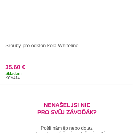
Šrouby pro odklon kola Whiteline
35.60 €
Skladem
KCA414
NENAŠEL JSI NIC
PRO SVŮJ ZÁVOĎÁK?
Pošli nám tip nebo dotaz