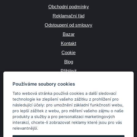
Obchodní podmínky
Reklamační řád
Odstoupení od smlouvy
Bazar
Kontakt
Cookie
Blog
Přihlásit
Výrobce
Používáme soubory cookies
Tato webová stránka používá cookies a další sledovací
technologie ke zlepšení vašeho zážitku z prohlížení pro
následující účely:
pro umožnění základní funkčnosti webu
,
JAZYK
pro lepší zážitek z webu
,
pro měření vašeho zájmu o naše
produkty a služby a pro personalizaci marketingových
interakcí
,
chcete-li zobrazovat reklamy které jsou pro vás
MĚNA
relevantnější
.
Kč
€