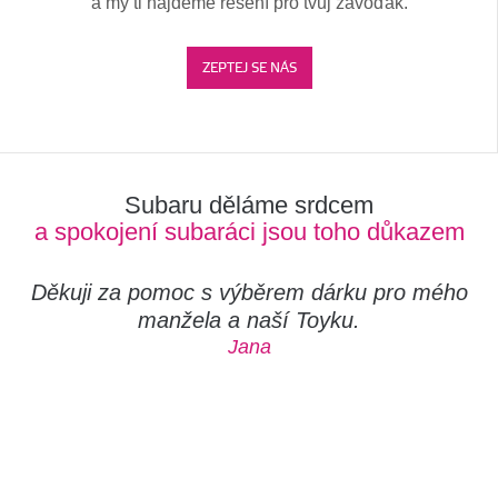
a my ti najdeme řešení pro tvůj závoďák.
ZEPTEJ SE NÁS
Subaru děláme srdcem
a spokojení subaráci jsou toho důkazem
Děkuji za pomoc s výběrem dárku pro mého
manžela a naší Toyku.
Jana