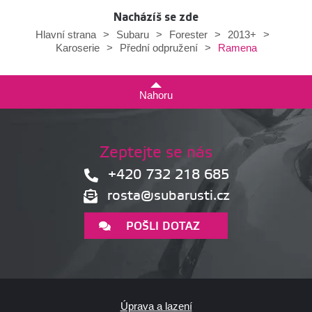
Nacházíš se zde
Hlavní strana
>
Subaru
>
Forester
>
2013+
>
Ramena
Karoserie
>
Přední odpružení
>
Nahoru
Zeptejte se nás
+420 732 218 685
rosta@subarusti.cz
POŠLI DOTAZ
Úprava a lazení