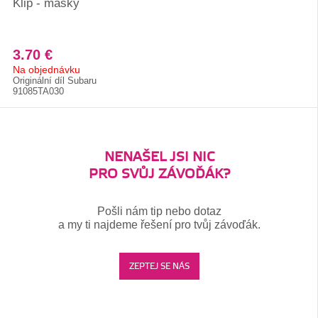
Klip - masky
3.70 €
Na objednávku
Originální díl Subaru
91085TA030
NENAŠEL JSI NIC
PRO SVŮJ ZÁVOĎÁK?
Pošli nám tip nebo dotaz
a my ti najdeme řešení pro tvůj závoďák.
ZEPTEJ SE NÁS