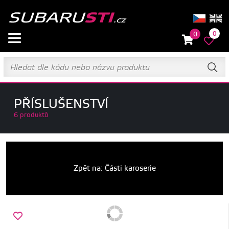
0
0
PŘÍSLUŠENSTVÍ
6 produktů
Zpět na: Části karoserie