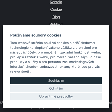
Kontakt
Cookie
Blog
Přihlásit
Výrobce
Používáme soubory cookies
Tato webová stránka používá cookies a další sledovací
technologie ke zlepšení vašeho zážitku z prohlížení pro
následující účely:
pro umožnění základní funkčnosti webu
,
JAZYK
pro lepší zážitek z webu
,
pro měření vašeho zájmu o naše
produkty a služby a pro personalizaci marketingových
interakcí
,
chcete-li zobrazovat reklamy které jsou pro vás
MĚNA
relevantnější
.
Kč
€
Souhlasím
Odmítám
Copyright © 2026 SubaruSTI.cz. Všechna práva vyhrazena.
Správný web dělá divy, udivte svět i Vy!
Upravit mé předvolby
Obsah stránek je majetkem provozovatele. Kopírování, zveřejňování
textů či fotografií je povoleno pouze s jeho souhlasem.