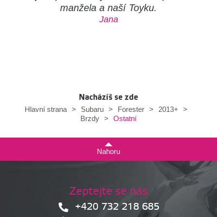
manžela a naší Toyku.
Jana
Nacházíš se zde
Hlavní strana
>
Subaru
>
Forester
>
2013+
>
Ostatní
Brzdy
>
Nahoru
Zeptejte se nás
+420 732 218 685