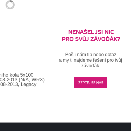
NENAŠEL JSI NIC
PRO SVŮJ ZÁVOĎÁK?
Pošli nám tip nebo dotaz
a my ti najdeme řešení pro tvůj
závoďák.
ního kola 5x100
08-2013 (N/A, WRX)
ZEPTEJ SE NÁS
008-2013, Legacy