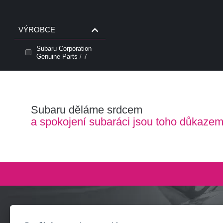
VÝROBCE
Subaru Corporation
Genuine Parts
/ 7
Subaru děláme srdcem
a spokojení subaráci jsou toho důkaze
Zeptejte se nás