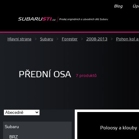
Blog
Úpr
Hlavní strana
>
Subaru
>
Forester
>
2008-2013
>
Pohon kol a
PŘEDNÍ OSA
7 produktů
Subaru
Poloosy a klouby
BRZ