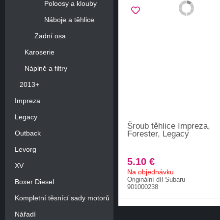
Poloosy a klouby
Náboje a těhlice
Zadní osa
Karoserie
Náplně a filtry
2013+
Impreza
Legacy
Šroub těhlice Impreza,
Outback
Forester, Legacy
Levorg
5.10 €
XV
Na objednávku
Originální díl Subaru
Boxer Diesel
901000238
Kompletní těsnící sady motorů
Nářadí