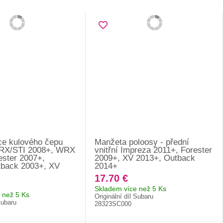
ice kulového čepu
Manžeta poloosy - přední
RX/STI 2008+, WRX
vnitřní Impreza 2011+, Forester
ester 2007+,
2009+, XV 2013+, Outback
back 2003+, XV
2014+
17.70 €
Skladem více než 5 Ks
 než 5 Ks
Originální díl Subaru
Subaru
28323SC000