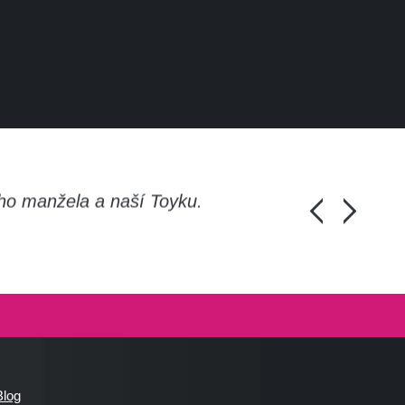
ho manžela a naší Toyku.
Chlapi, moc d
Honza Pánka, 
Blog