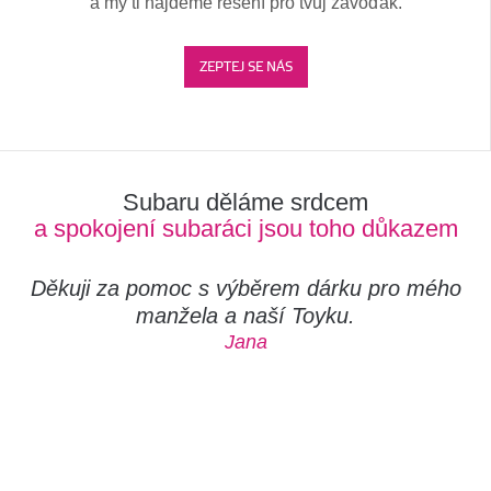
a my ti najdeme řešení pro tvůj závoďák.
ZEPTEJ SE NÁS
Subaru děláme srdcem
a spokojení subaráci jsou toho důkazem
Děkuji za pomoc s výběrem dárku pro mého
manžela a naší Toyku.
Jana