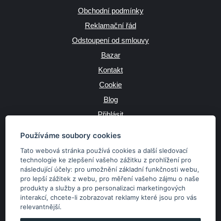
Obchodní podmínky
Reklamační řád
Odstoupení od smlouvy
Bazar
Kontakt
Cookie
Blog
Přihlásit
Výrobce
Používáme soubory cookies
Tato webová stránka používá cookies a další sledovací
technologie ke zlepšení vašeho zážitku z prohlížení pro
následující účely:
pro umožnění základní funkčnosti webu
,
JAZYK
pro lepší zážitek z webu
,
pro měření vašeho zájmu o naše
produkty a služby a pro personalizaci marketingových
interakcí
,
chcete-li zobrazovat reklamy které jsou pro vás
MĚNA
relevantnější
.
Kč
€