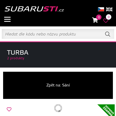
0
0
TURBA
2 produkty
Zpět na: Sání