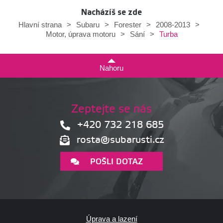
Nacházíš se zde
Hlavní strana
>
Subaru
>
Forester
>
2008-2013
>
Turba
Motor, úprava motoru
>
Sání
>
Nahoru
Zeptejte se nás
+420 732 218 685
rosta@subarusti.cz
POŠLI DOTAZ
Úprava a lazení