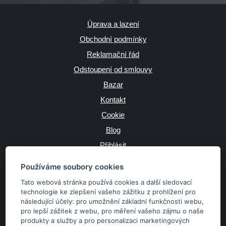
Úprava a lazení
Obchodní podmínky
Reklamační řád
Odstoupení od smlouvy
Bazar
Kontakt
Cookie
Blog
Přihlásit
Výrobce
Používáme soubory cookies
Tato webová stránka používá cookies a další sledovací
technologie ke zlepšení vašeho zážitku z prohlížení pro
následující účely:
pro umožnění základní funkčnosti webu
,
JAZYK
pro lepší zážitek z webu
,
pro měření vašeho zájmu o naše
produkty a služby a pro personalizaci marketingových