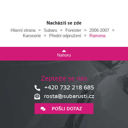
Nacházíš se zde
Hlavní strana
>
Subaru
>
Forester
>
2006-2007
>
Ramena
Karoserie
>
Přední odpružení
>
Nahoru
Zeptejte se nás
+420 732 218 685
rosta@subarusti.cz
POŠLI DOTAZ