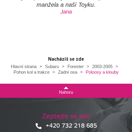
manžela a naší Toyku.
Jana
Nacházíš se zde
Hlavní strana
>
Subaru
>
Forester
>
2003-2005
>
Poloosy a klouby
Pohon kol a trakce
>
Zadní osa
>
Nahoru
Zeptejte se nás
+420 732 218 685