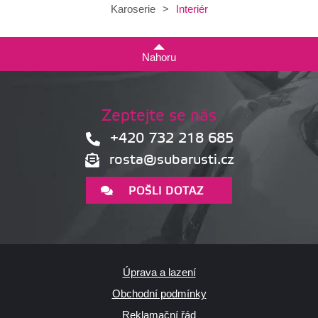
Interiér
Karoserie
>
Nahoru
Zeptejte se nás
+420 732 218 685
rosta@subarusti.cz
POŠLI DOTAZ
Úprava a lazení
Obchodní podmínky
Reklamační řád