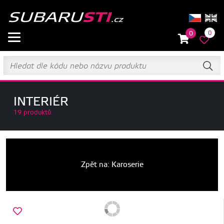
0
0
INTERIÉR
19 produktů
Zpět na: Karoserie