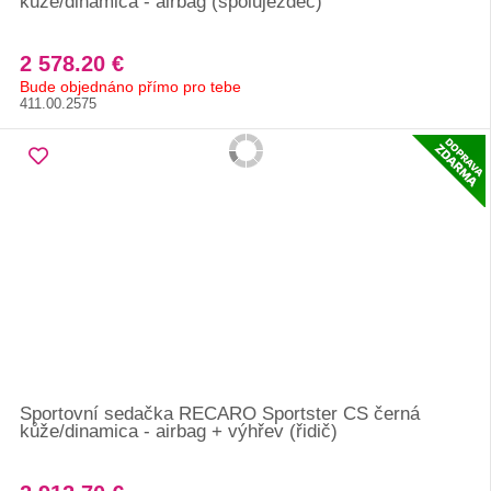
kůže/dinamica - airbag (spolujezdec)
2 578.20 €
Bude objednáno přímo pro tebe
411.00.2575
Sportovní sedačka RECARO Sportster CS černá
kůže/dinamica - airbag + výhřev (řidič)