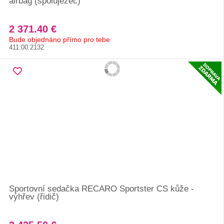
airbag (spolujezec)
2 371.40 €
Bude objednáno přímo pro tebe
411.00.2132
Sportovní sedačka RECARO Sportster CS kůže -
výhřev (řidič)