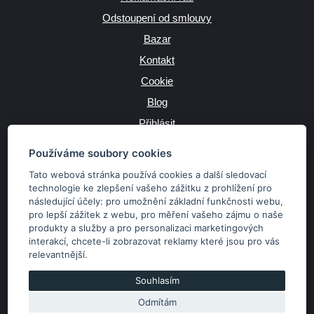
Odstoupení od smlouvy
Bazar
Kontakt
Cookie
Blog
Přihlásit
Výrobce
Používáme soubory cookies
Tato webová stránka používá cookies a další sledovací
technologie ke zlepšení vašeho zážitku z prohlížení pro
následující účely:
pro umožnění základní funkčnosti webu
,
JAZYK
pro lepší zážitek z webu
,
pro měření vašeho zájmu o naše
produkty a služby a pro personalizaci marketingových
interakcí
,
chcete-li zobrazovat reklamy které jsou pro vás
MĚNA
relevantnější
.
Kč
€
Souhlasím
Odmítám
Copyright © 2026 SubaruSTI.cz. Všechna práva vyhrazena.