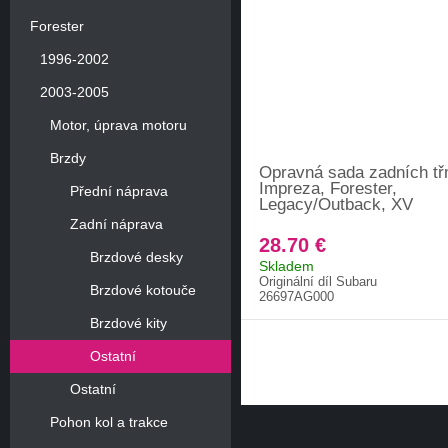
Forester
1996-2002
2003-2005
Motor, úprava motoru
Brzdy
Opravná sada zadních t
Impreza, Forester,
Přední náprava
Legacy/Outback, XV
Zadní náprava
28.70 €
Brzdové desky
Skladem
Originální díl Subaru
Brzdové kotouče
26697AG000
Brzdové kity
Ostatní
Ostatní
Pohon kol a trakce