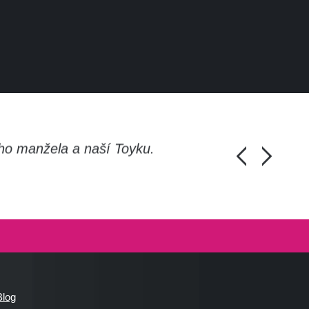
ho manžela a naší Toyku.
Chlapi, moc d
Honza Pánka, 
Blog