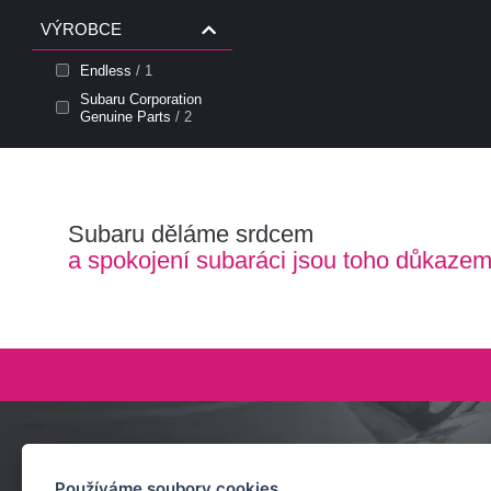
VÝROBCE
Endless
/ 1
Subaru Corporation
Genuine Parts
/ 2
Subaru děláme srdcem
a spokojení subaráci jsou toho důkaze
Zeptejte se nás
Používáme soubory cookies