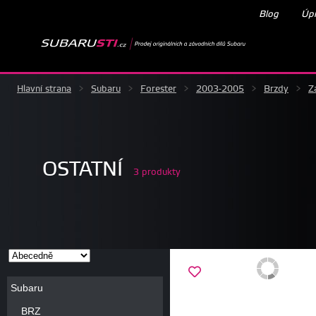
Blog
Úpr
Hlavní strana
>
Subaru
>
Forester
>
2003-2005
>
Brzdy
>
Z
OSTATNÍ
3 produkty
Subaru
BRZ