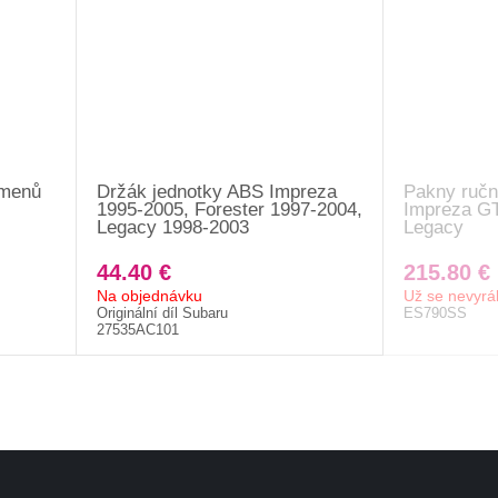
řmenů
Držák jednotky ABS Impreza
Pakny ručn
1995-2005, Forester 1997-2004,
Impreza GT
Legacy 1998-2003
Legacy
44.40 €
215.80 €
Na objednávku
Už se nevyrá
Originální díl Subaru
ES790SS
27535AC101