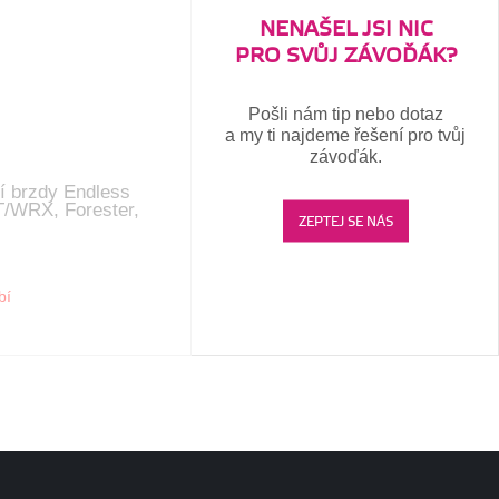
NENAŠEL JSI NIC
PRO SVŮJ ZÁVOĎÁK?
Pošli nám tip nebo dotaz
a my ti najdeme řešení pro tvůj
závoďák.
í brzdy Endless
/WRX, Forester,
ZEPTEJ SE NÁS
bí